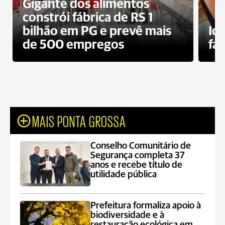
Gigante dos alimentos
constrói fábrica de RS 1
bilhão em PG e prevê mais
Id
de 500 empregos
fa
MAIS PONTA GROSSA
Conselho Comunitário de
Segurança completa 37
anos e recebe título de
utilidade pública
Prefeitura formaliza apoio à
biodiversidade e à
restauração ecológica em