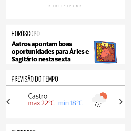
PUBLICIDADE
HORÓSCOPO
Astros apontam boas
oportunidades para Áries e
Sagitário nesta sexta
PREVISÃO DO TEMPO
Carambeí
in 18°C
max 21°C
min 18°C