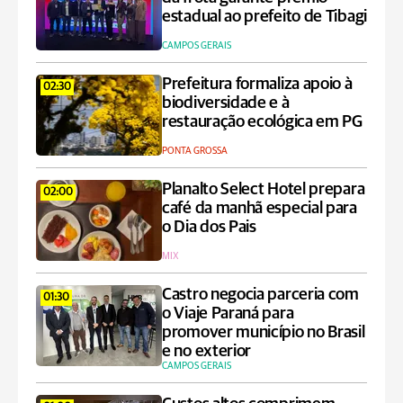
estadual ao prefeito de Tibagi
CAMPOS GERAIS
Prefeitura formaliza apoio à
02:30
biodiversidade e à
restauração ecológica em PG
PONTA GROSSA
Planalto Select Hotel prepara
02:00
café da manhã especial para
o Dia dos Pais
MIX
Castro negocia parceria com
01:30
o Viaje Paraná para
promover município no Brasil
e no exterior
CAMPOS GERAIS