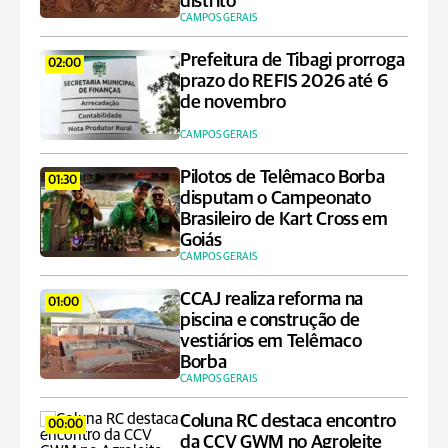
distrito
CAMPOS GERAIS
Prefeitura de Tibagi prorroga
02:00
prazo do REFIS 2026 até 6
de novembro
CAMPOS GERAIS
Pilotos de Telêmaco Borba
01:30
disputam o Campeonato
Brasileiro de Kart Cross em
Goiás
CAMPOS GERAIS
CCAJ realiza reforma na
01:00
piscina e construção de
vestiários em Telêmaco
Borba
CAMPOS GERAIS
Coluna RC destaca encontro
00:00
da CCV GWM no Agroleite