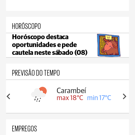
HORÓSCOPO
Horóscopo destaca
oportunidades e pede
cautela neste sábado (08)
PREVISÃO DO TEMPO
Carambeí
in 18°C
max 18°C
min 17°C
EMPREGOS