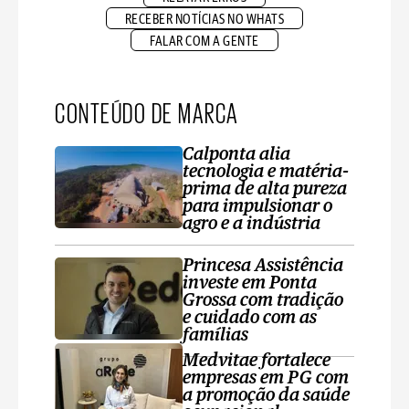
RECEBER NOTÍCIAS NO WHATS
FALAR COM A GENTE
CONTEÚDO DE MARCA
Calponta alia
tecnologia e matéria-
prima de alta pureza
para impulsionar o
agro e a indústria
Princesa Assistência
investe em Ponta
Grossa com tradição
e cuidado com as
famílias
Medvitae fortalece
empresas em PG com
a promoção da saúde