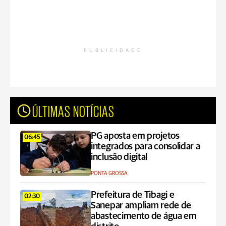
PUBLICIDADE
ÚLTIMAS NOTÍCIAS
PG aposta em projetos
06:45
integrados para consolidar a
inclusão digital
PONTA GROSSA
Prefeitura de Tibagi e
02:30
Sanepar ampliam rede de
abastecimento de água em