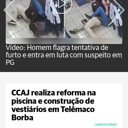
Vídeo: Homem flagra tentativa de
B
furto e entra em luta com suspeito em
j
PG
CCAJ realiza reforma na
piscina e construção de
vestiários em Telêmaco
Borba
CAMPOS GERAIS