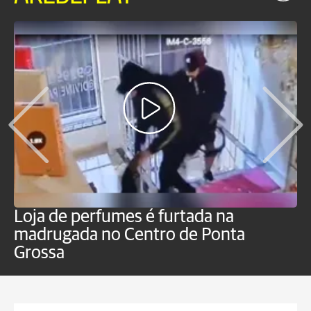
Loja de perfumes é furtada na
H
madrugada no Centro de Ponta
g
Grossa
c