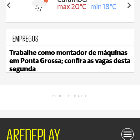
in 18°C
max 20°C
min 18°C
EMPREGOS
Trabalhe como montador de máquinas
em Ponta Grossa; confira as vagas desta
segunda
PUBLICIDADE
AREDEPLAY