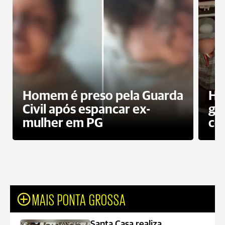
Homem é preso pela Guarda
Ho
Civil após espancar ex-
gr
mulher em PG
co
MAIS PONTA GROSSA
Santa Casa realiza