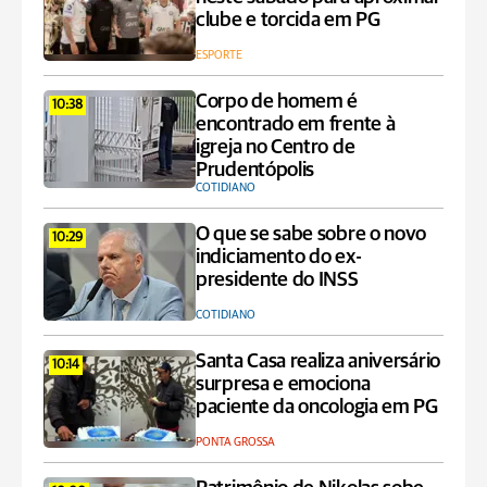
clube e torcida em PG
ESPORTE
Corpo de homem é
10:38
encontrado em frente à
igreja no Centro de
Prudentópolis
COTIDIANO
O que se sabe sobre o novo
10:29
indiciamento do ex-
presidente do INSS
COTIDIANO
Santa Casa realiza aniversário
10:14
surpresa e emociona
paciente da oncologia em PG
PONTA GROSSA