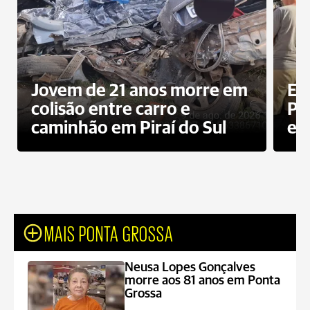
Jovem de 21 anos morre em
Ex
colisão entre carro e
Pe
caminhão em Piraí do Sul
en
MAIS PONTA GROSSA
Neusa Lopes Gonçalves
morre aos 81 anos em Ponta
Grossa