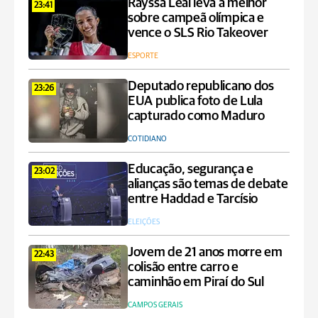
Rayssa Leal leva a melhor
23:41
sobre campeã olímpica e
vence o SLS Rio Takeover
ESPORTE
Deputado republicano dos
23:26
EUA publica foto de Lula
capturado como Maduro
COTIDIANO
Educação, segurança e
23:02
alianças são temas de debate
entre Haddad e Tarcísio
ELEIÇÕES
Jovem de 21 anos morre em
22:43
colisão entre carro e
caminhão em Piraí do Sul
CAMPOS GERAIS