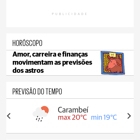
PUBLICIDADE
HORÓSCOPO
Amor, carreira e finanças
movimentam as previsões
dos astros
PREVISÃO DO TEMPO
Carambeí
in 19°C
max 20°C
min 19°C