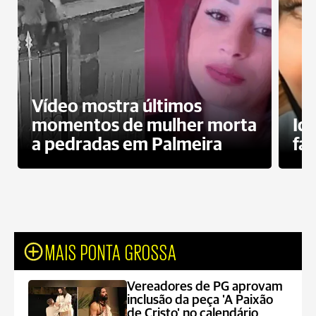
Vídeo mostra últimos
momentos de mulher morta
Id
a pedradas em Palmeira
fa
MAIS PONTA GROSSA
Vereadores de PG aprovam
inclusão da peça 'A Paixão
de Cristo' no calendário