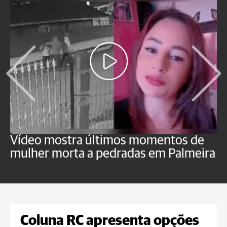
Vídeo mostra últimos momentos de
"
mulher morta a pedradas em Palmeira
c
U
Coluna RC apresenta opções