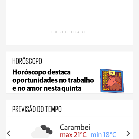
PUBLICIDADE
HORÓSCOPO
Horóscopo destaca
oportunidades no trabalho
e no amor nesta quinta
PREVISÃO DO TEMPO
Carambeí
in 19°C
max 21°C
min 18°C