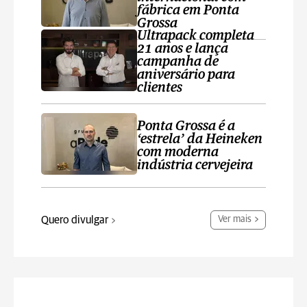
fábrica em Ponta
Grossa
Ultrapack completa
21 anos e lança
campanha de
aniversário para
clientes
Ponta Grossa é a
‘estrela’ da Heineken
com moderna
indústria cervejeira
Quero divulgar
Ver mais