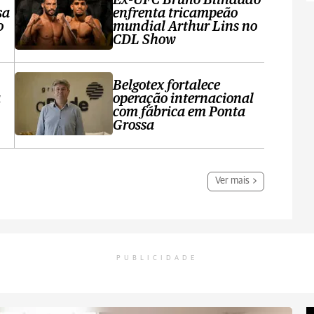
Ex-UFC Bruno Blindado
sa
enfrenta tricampeão
o
mundial Arthur Lins no
CDL Show
Belgotex fortalece
a
operação internacional
com fábrica em Ponta
Grossa
Ver mais
PUBLICIDADE