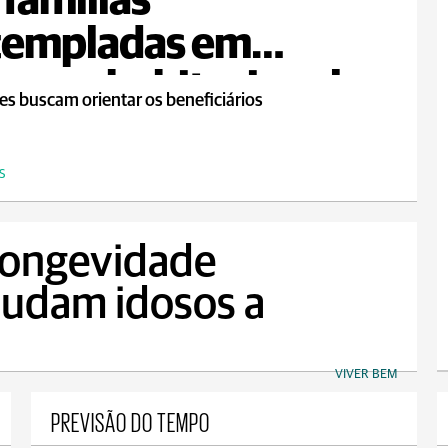
famílias
templadas em
rama habitacional
s buscam orientar os beneficiários
S
 longevidade
judam idosos a
VIVER BEM
PREVISÃO DO TEMPO