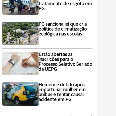
tratamento de esgoto em
PG
PG sanciona lei que cria
política de climatização
ecológica nas escolas
Estão abertas as
inscrições para o
Processo Seletivo Seriado
da UEPG
Homem é detido após
importunar mulher em
ônibus e tentar causar
acidente em PG