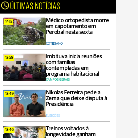
ÚLTIMAS NOTÍCIAS
Médico ortopedista morre
14:12
em capotamento em
Perobal nesta sexta
COTIDIANO
Imbituva inicia reuniões
13:58
com famílias
contempladas em
programa habitacional
CAMPOS GERAIS
Nikolas Ferreira pede a
13:49
Zema que deixe disputa à
Presidência
ELEIÇÕES
Treinos voltados à
13:46
longevidade ganham