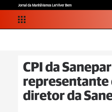
Jornal da Manhã
Vamos Ler
Viver Bem
CPI da Sanepar
representante 
diretor da San