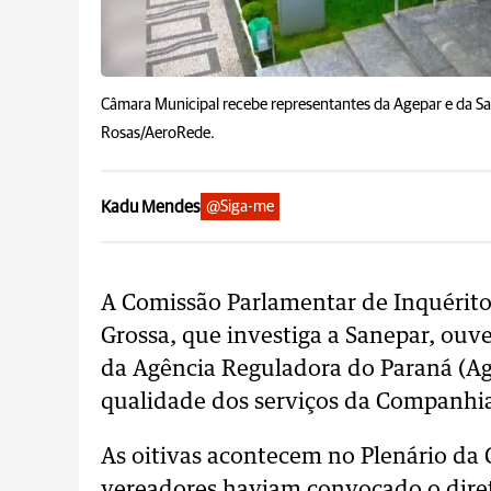
Câmara Municipal recebe representantes da Agepar e da Sane
Rosas/AeroRede.
Kadu Mendes
@Siga-me
A Comissão Parlamentar de Inquérito
Grossa, que investiga a Sanepar, ouv
da Agência Reguladora do Paraná (Agep
qualidade dos serviços da Companhi
As oitivas acontecem no Plenário da C
vereadores haviam convocado o dire