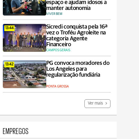
espaço e ajudam idosos a
manter autonomia
VIVER BEM
Sicredi conquista pela 16ª
13:44
vez o Troféu Agroleite na
categoria Agente
Financeiro
CAMPOS GERAIS
PG convoca moradores do
13:42
Los Angeles para
regularização fundiária
PONTA GROSSA
Ver mais
EMPREGOS