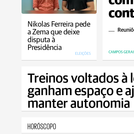
com 
con
prog
Nikolas Ferreira pede
Reuniõe
a Zema que deixe
disputa à
Presidência
CAMPOS GERAI
ELEIÇÕES
Treinos voltados à
ganham espaço e a
manter autonomia
HORÓSCOPO