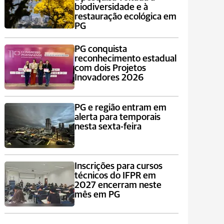
biodiversidade e à
restauração ecológica em
PG
PG conquista
reconhecimento estadual
com dois Projetos
Inovadores 2026
PG e região entram em
alerta para temporais
nesta sexta-feira
Inscrições para cursos
técnicos do IFPR em
2027 encerram neste
mês em PG