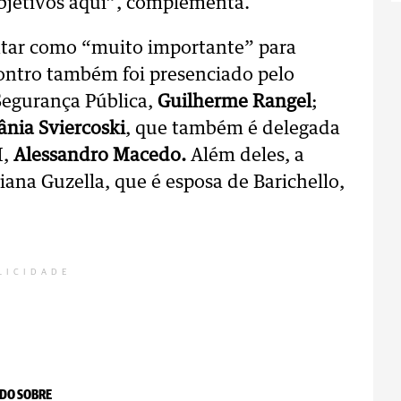
objetivos aqui”, complementa.
mentar como “muito importante” para
contro também foi presenciado pelo
Segurança Pública,
Guilherme Rangel
;
ânia Sviercoski
, que também é delegada
M,
Alessandro Macedo.
Além deles, a
iana Guzella, que é esposa de Barichello,
LICIDADE
DO SOBRE