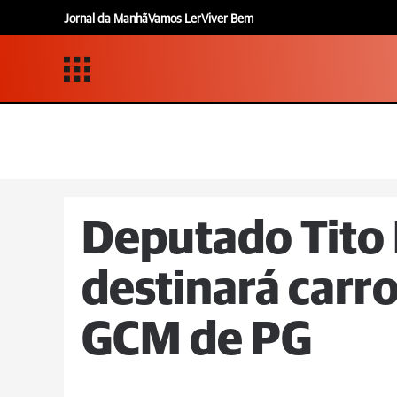
Jornal da Manhã
Vamos Ler
Viver Bem
Deputado Tito 
destinará carr
GCM de PG