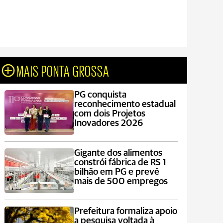
MAIS PONTA GROSSA
PG conquista
reconhecimento estadual
com dois Projetos
Inovadores 2026
Gigante dos alimentos
constrói fábrica de RS 1
bilhão em PG e prevê
mais de 500 empregos
Prefeitura formaliza apoio
a pesquisa voltada à