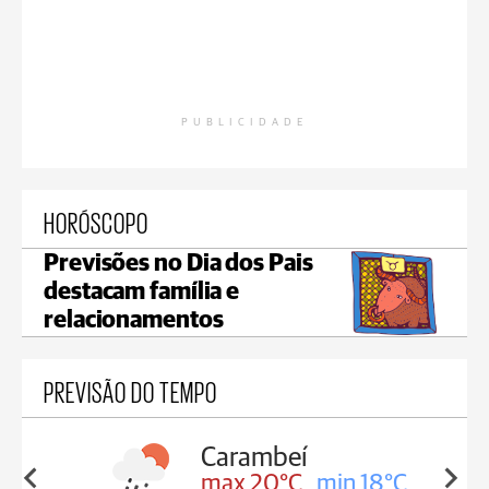
PUBLICIDADE
HORÓSCOPO
Previsões no Dia dos Pais
destacam família e
relacionamentos
PREVISÃO DO TEMPO
Carambeí
in 18°C
max 20°C
min 18°C