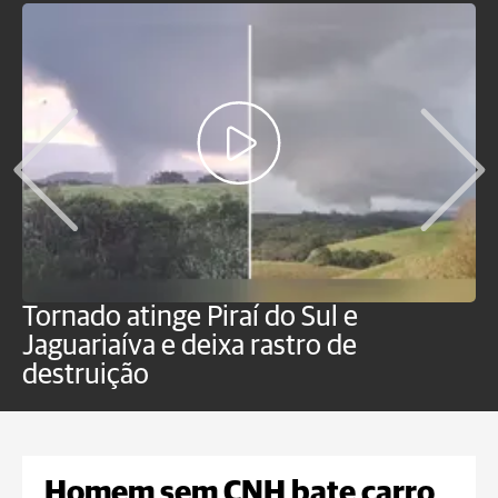
Tornado atinge Piraí do Sul e
H
Jaguariaíva e deixa rastro de
C
destruição
m
Homem sem CNH bate carro