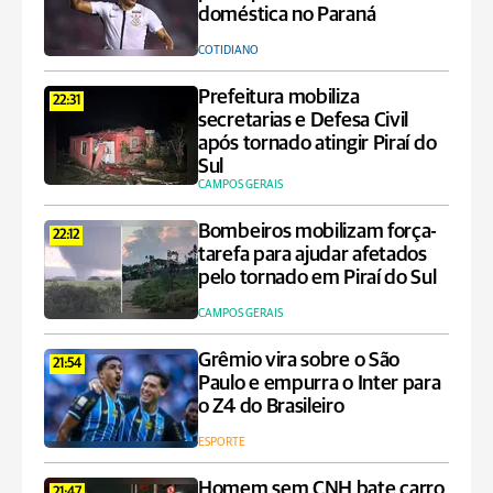
doméstica no Paraná
COTIDIANO
Prefeitura mobiliza
22:31
secretarias e Defesa Civil
após tornado atingir Piraí do
Sul
CAMPOS GERAIS
Bombeiros mobilizam força-
22:12
tarefa para ajudar afetados
pelo tornado em Piraí do Sul
CAMPOS GERAIS
Grêmio vira sobre o São
21:54
Paulo e empurra o Inter para
o Z4 do Brasileiro
ESPORTE
Homem sem CNH bate carro