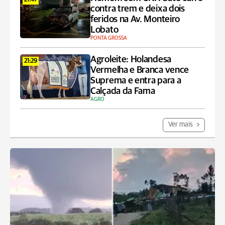
21:47
contra trem e deixa dois
feridos na Av. Monteiro
Lobato
PONTA GROSSA
Agroleite: Holandesa
21:29
Vermelha e Branca vence
Suprema e entra para a
Calçada da Fama
AGRO
Ver mais