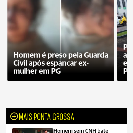
Pa
Homem é preso pela Guarda
ati
Civil após espancar ex-
en
mulher em PG
Pr
MAIS PONTA GROSSA
Homem sem CNH bate