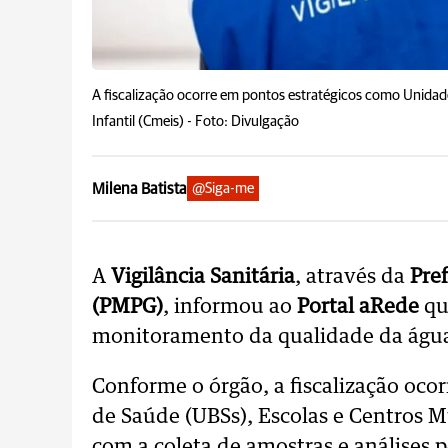
A fiscalização ocorre em pontos estratégicos como Unidad
Infantil (Cmeis) -
Foto: Divulgação
Milena Batista
@Siga-me
A
Vigilância Sanitária
, através da
Pre
(PMPG)
, informou ao
Portal aRede
qu
monitoramento da qualidade da água 
Conforme o órgão, a fiscalização oc
de Saúde (UBSs), Escolas e Centros M
com a coleta de amostras e análises p