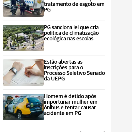
tratamento de esgoto em
PG
PG sanciona lei que cria
política de climatização
ecológica nas escolas
Estão abertas as
inscrições para o
Processo Seletivo Seriado
da UEPG
Homem é detido após
importunar mulher em
ônibus e tentar causar
acidente em PG