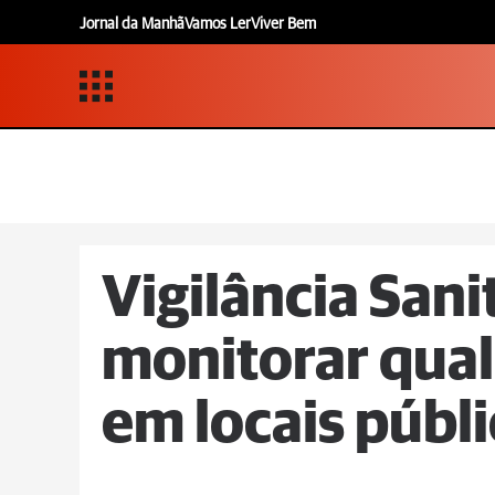
Jornal da Manhã
Vamos Ler
Viver Bem
Vigilância Sani
monitorar qual
em locais públ