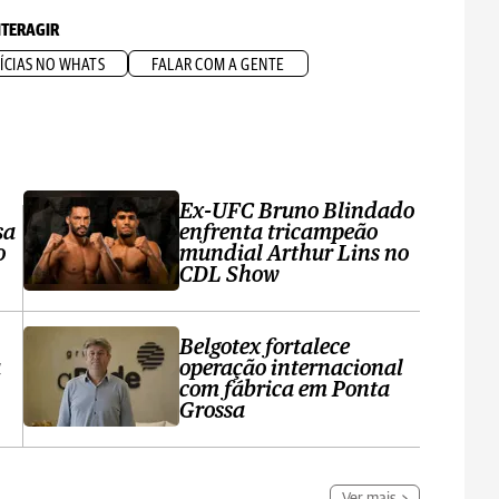
NTERAGIR
ÍCIAS NO WHATS
FALAR COM A GENTE
Ex-UFC Bruno Blindado
sa
enfrenta tricampeão
o
mundial Arthur Lins no
CDL Show
Belgotex fortalece
a
operação internacional
com fábrica em Ponta
Grossa