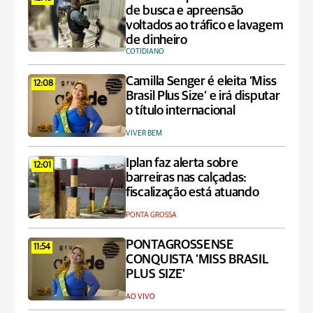
de busca e apreensão
voltados ao tráfico e lavagem
de dinheiro
COTIDIANO
Camilla Senger é eleita ‘Miss
12:08
Brasil Plus Size’ e irá disputar
o título internacional
VIVER BEM
Iplan faz alerta sobre
12:01
barreiras nas calçadas:
fiscalização está atuando
PONTA GROSSA
PONTAGROSSENSE
11:54
CONQUISTA 'MISS BRASIL
PLUS SIZE'
AO VIVO