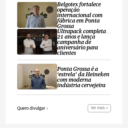
Belgotex fortalece
operação
internacional com
fábrica em Ponta
Grossa
Ultrapack completa
21 anos e lança
campanha de
aniversário para
clientes
Ponta Grossa é a
‘estrela’ da Heineken
com moderna
indústria cervejeira
Quero divulgar
Ver mais