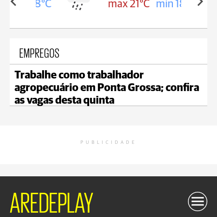
in 18°C
max 21°C
min 18°C
EMPREGOS
Trabalhe como trabalhador
agropecuário em Ponta Grossa; confira
as vagas desta quinta
PUBLICIDADE
AREDEPLAY