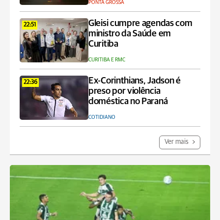
PONTA GROSSA
Gleisi cumpre agendas com
22:51
ministro da Saúde em
Curitiba
CURITIBA E RMC
Ex-Corinthians, Jadson é
22:36
preso por violência
doméstica no Paraná
COTIDIANO
Ver mais