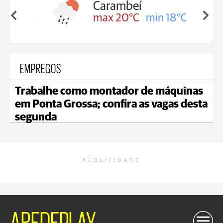
Carambeí
in 18°C
max 20°C
min 18°C
EMPREGOS
Trabalhe como montador de máquinas
em Ponta Grossa; confira as vagas desta
segunda
PUBLICIDADE
AREDEPLAY