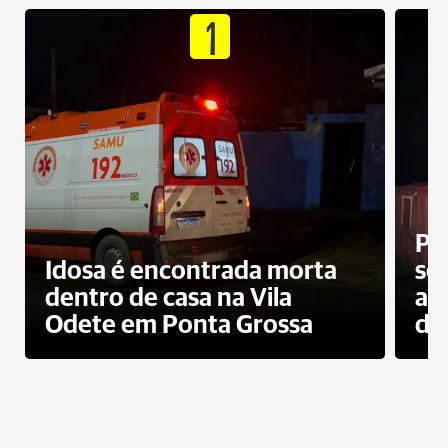
1
Pr
Idosa é encontrada morta
sec
dentro de casa na Vila
ap
Odete em Ponta Grossa
do