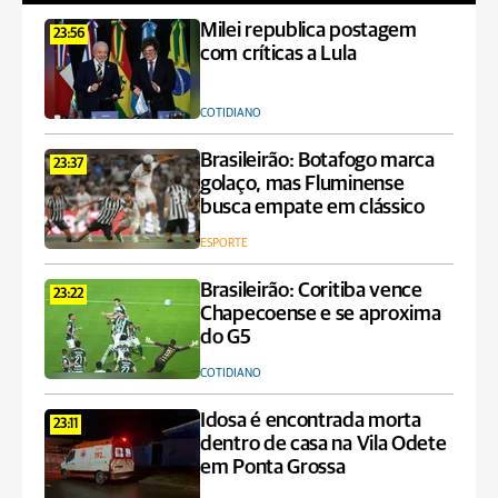
Milei republica postagem
23:56
com críticas a Lula
COTIDIANO
Brasileirão: Botafogo marca
23:37
golaço, mas Fluminense
busca empate em clássico
ESPORTE
Brasileirão: Coritiba vence
23:22
Chapecoense e se aproxima
do G5
COTIDIANO
Idosa é encontrada morta
23:11
dentro de casa na Vila Odete
em Ponta Grossa