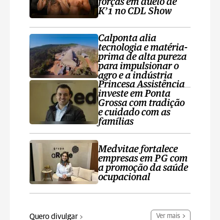
forças em duelo de
K’1 no CDL Show
Calponta alia
tecnologia e matéria-
prima de alta pureza
para impulsionar o
agro e a indústria
Princesa Assistência
investe em Ponta
Grossa com tradição
e cuidado com as
famílias
Medvitae fortalece
empresas em PG com
a promoção da saúde
ocupacional
Quero divulgar
Ver mais