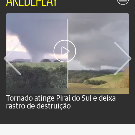
Tornado atinge Piraí do Sul e deixa
H
rastro de destruição
C
m