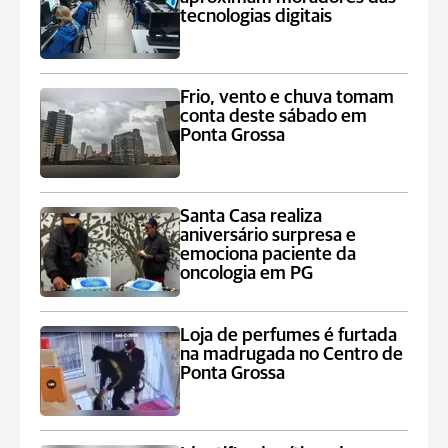
tecnologias digitais
Frio, vento e chuva tomam
conta deste sábado em
Ponta Grossa
Santa Casa realiza
aniversário surpresa e
emociona paciente da
oncologia em PG
Loja de perfumes é furtada
na madrugada no Centro de
Ponta Grossa