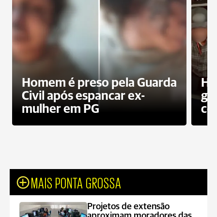
Homem é preso pela Guarda
Ho
Civil após espancar ex-
gr
mulher em PG
co
MAIS PONTA GROSSA
Projetos de extensão
aproximam moradores das