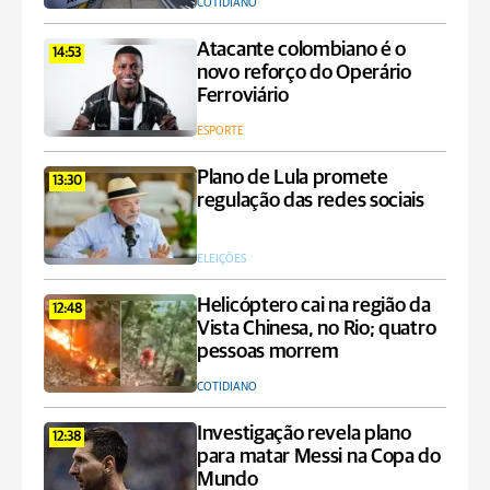
COTIDIANO
Atacante colombiano é o
14:53
novo reforço do Operário
Ferroviário
ESPORTE
Plano de Lula promete
13:30
regulação das redes sociais
ELEIÇÕES
Helicóptero cai na região da
12:48
Vista Chinesa, no Rio; quatro
pessoas morrem
COTIDIANO
Investigação revela plano
12:38
para matar Messi na Copa do
Mundo