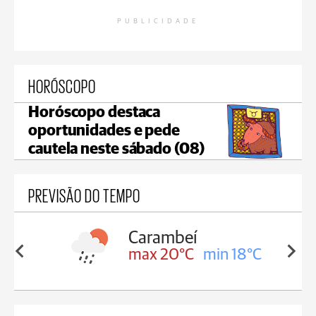
PUBLICIDADE
HORÓSCOPO
Horóscopo destaca
oportunidades e pede
cautela neste sábado (08)
PREVISÃO DO TEMPO
Carambeí
in 18°C
max 20°C
min 18°C