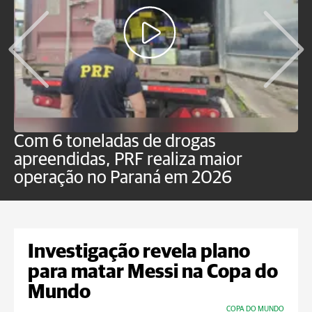
Com 6 toneladas de drogas
F
apreendidas, PRF realiza maior
p
operação no Paraná em 2026
Investigação revela plano
para matar Messi na Copa do
Mundo
COPA DO MUNDO