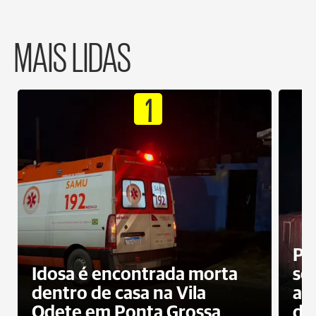
MAIS LIDAS
1
Pr
Idosa é encontrada morta
sec
dentro de casa na Vila
ap
Odete em Ponta Grossa
do