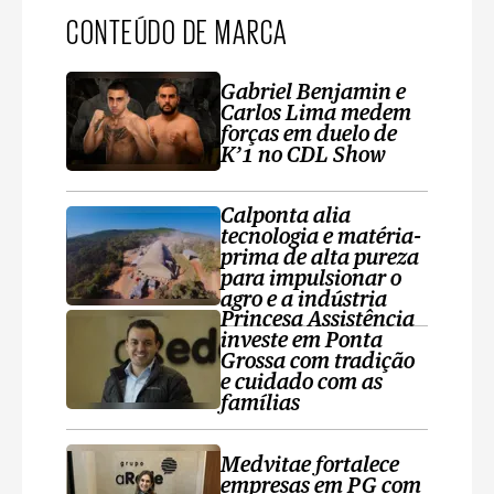
CONTEÚDO DE MARCA
Gabriel Benjamin e
Carlos Lima medem
forças em duelo de
K’1 no CDL Show
Calponta alia
tecnologia e matéria-
prima de alta pureza
para impulsionar o
agro e a indústria
Princesa Assistência
investe em Ponta
Grossa com tradição
e cuidado com as
famílias
Medvitae fortalece
empresas em PG com