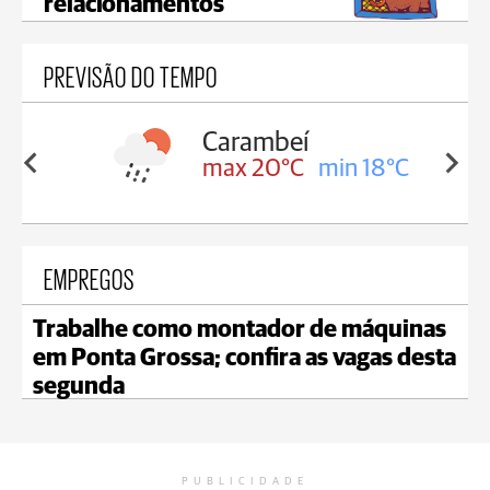
relacionamentos
PREVISÃO DO TEMPO
Carambeí
in 18°C
max 20°C
min 18°C
EMPREGOS
Trabalhe como montador de máquinas
em Ponta Grossa; confira as vagas desta
segunda
PUBLICIDADE