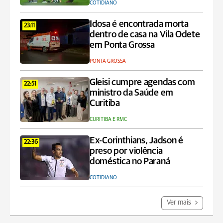
COTIDIANO
Idosa é encontrada morta
23:11
dentro de casa na Vila Odete
em Ponta Grossa
PONTA GROSSA
Gleisi cumpre agendas com
22:51
ministro da Saúde em
Curitiba
CURITIBA E RMC
Ex-Corinthians, Jadson é
22:36
preso por violência
doméstica no Paraná
COTIDIANO
Ver mais