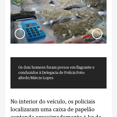
Os dois homens foram presos em flagrante e
O
conduzidos à Delegacia de Polícia
Foto:
c
aRede/Márcio Lopes
a
No interior do veículo, os policiais
localizaram uma caixa de papelão