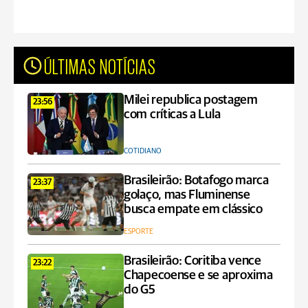
ÚLTIMAS NOTÍCIAS
Milei republica postagem
23:56
com críticas a Lula
COTIDIANO
Brasileirão: Botafogo marca
23:37
golaço, mas Fluminense
busca empate em clássico
ESPORTE
Brasileirão: Coritiba vence
23:22
Chapecoense e se aproxima
do G5