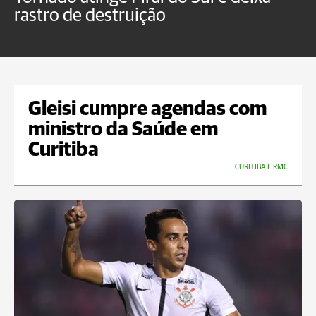
rastro de destruição
C
m
Gleisi cumpre agendas com
ministro da Saúde em
Curitiba
CURITIBA E RMC