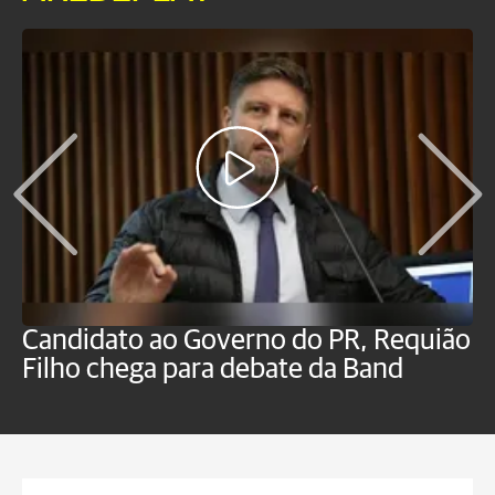
Candidato ao Governo do PR, Requião
S
Filho chega para debate da Band
p
B