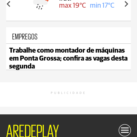
in 17°C
max 19°C
min 17°C
EMPREGOS
Trabalhe como montador de máquinas
em Ponta Grossa; confira as vagas desta
segunda
PUBLICIDADE
AREDEPLAY