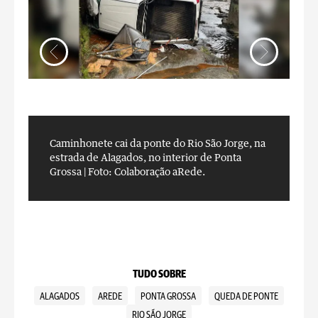
Caminhonete cai da ponte do Rio São Jorge, na
C
estrada de Alagados, no interior de Ponta
e
Grossa |
Foto: Colaboração aRede.
G
TUDO SOBRE
ALAGADOS
AREDE
PONTA GROSSA
QUEDA DE PONTE
RIO SÃO JORGE