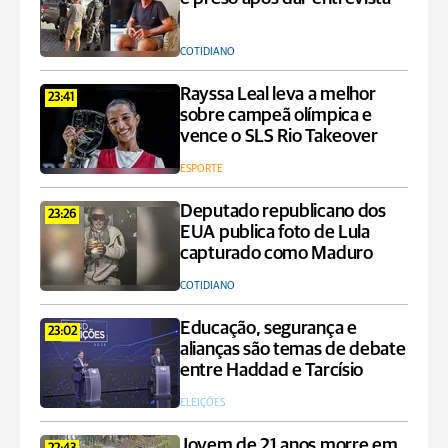
COTIDIANO
Rayssa Leal leva a melhor
23:41
sobre campeã olímpica e
vence o SLS Rio Takeover
ESPORTE
Deputado republicano dos
23:26
EUA publica foto de Lula
capturado como Maduro
COTIDIANO
Educação, segurança e
23:02
alianças são temas de debate
entre Haddad e Tarcísio
ELEIÇÕES
Jovem de 21 anos morre em