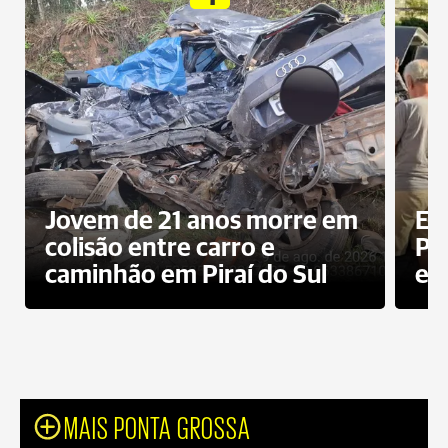
Jovem de 21 anos morre em
Ex
colisão entre carro e
Pe
caminhão em Piraí do Sul
en
MAIS PONTA GROSSA