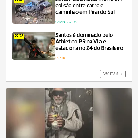
22:43
colisão entre carro e
caminhão em Piraí do Sul
CAMPOS GERAIS
Santos é dominado pelo
22:28
Athletico-PR na Vila e
estaciona no Z4 do Brasileiro
ESPORTE
Ver mais