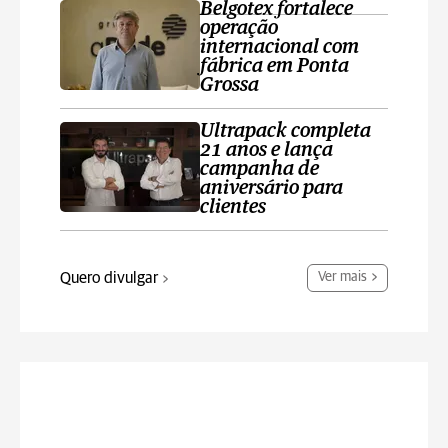
Belgotex fortalece
operação
internacional com
fábrica em Ponta
Grossa
Ultrapack completa
21 anos e lança
campanha de
aniversário para
clientes
Quero divulgar
Ver mais