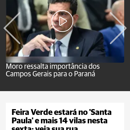
Moro ressalta importância dos
E
Campos Gerais para o Paraná
m
Feira Verde estará no 'Santa
Paula' e mais 14 vilas nesta
sexta; veja sua rua