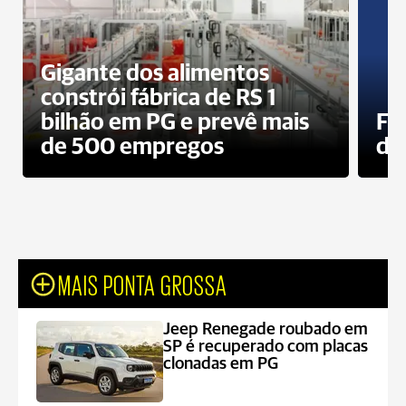
Gigante dos alimentos
constrói fábrica de RS 1
bilhão em PG e prevê mais
Fa
de 500 empregos
des
MAIS PONTA GROSSA
Jeep Renegade roubado em
SP é recuperado com placas
clonadas em PG