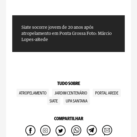
Siate socorre jovem de 20 anos após
S
atropelamento em Ponta Grossa
Foto: Márcio
a
Lopes-aRede
L
TUDO SOBRE
ATROPELAMENTO
JARDIM CENTENÁRIO
PORTAL AREDE
SIATE
UPA SANTANA
COMPARTILHAR