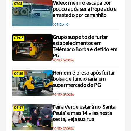
Vídeo: menino escapa por
07:31
pouco após ser atropelado e
arrastado por caminhão
COTIDIANO
Grupo suspeito de furtar
07:08
estabelecimentos em
Telêmaco Borba é detido em
PG
PONTA GROSSA
Homem é preso após furtar
06:59
bolsa de funcionária em
supermercado de PG
PONTA GROSSA
Feira Verde estará no 'Santa
06:47
Paula' e mais 14 vilas nesta
sexta; veja sua rua
PONTA GROSSA