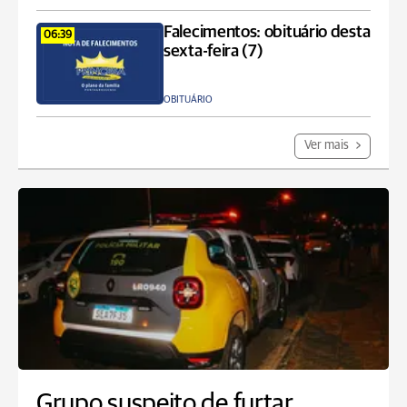
Falecimentos: obituário desta
06:39
sexta-feira (7)
OBITUÁRIO
Ver mais
Grupo suspeito de furtar