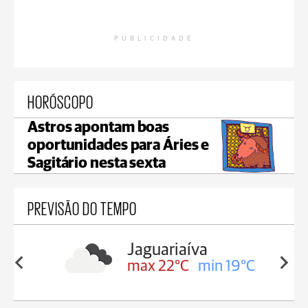
PUBLICIDADE
HORÓSCOPO
Astros apontam boas
oportunidades para Áries e
Sagitário nesta sexta
PREVISÃO DO TEMPO
Jaguariaíva
in 18°C
max 22°C
min 19°C