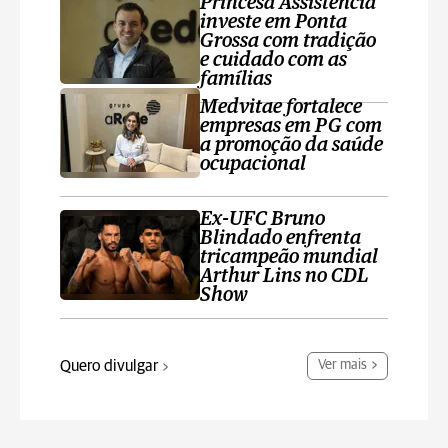
Princesa Assistência
investe em Ponta
Grossa com tradição
e cuidado com as
famílias
Medvitae fortalece
empresas em PG com
a promoção da saúde
ocupacional
Ex-UFC Bruno
Blindado enfrenta
tricampeão mundial
Arthur Lins no CDL
Show
Quero divulgar
Ver mais