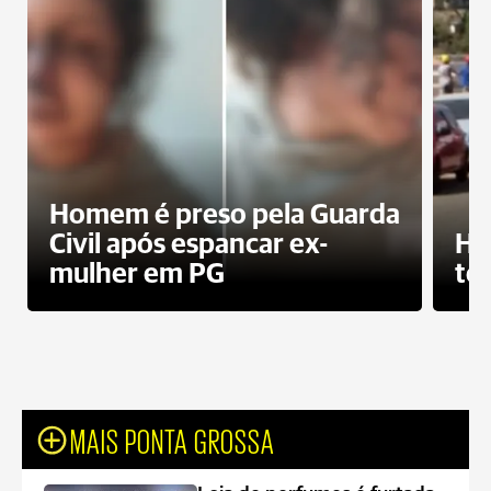
Homem é preso pela Guarda
Civil após espancar ex-
Ho
mulher em PG
te
MAIS PONTA GROSSA