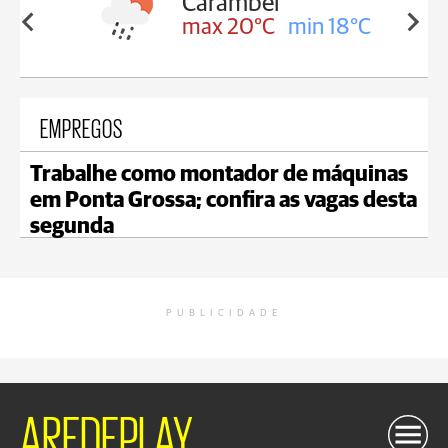
Carambeí
Jaguaria
max 20°C
min 18°C
max 20°
EMPREGOS
Trabalhe como montador de máquinas
em Ponta Grossa; confira as vagas desta
segunda
PUBLICIDADE
AREDEPLAY