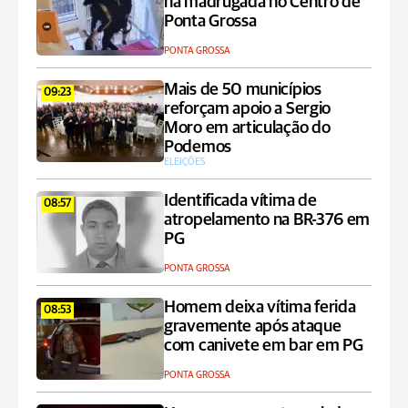
na madrugada no Centro de
Ponta Grossa
PONTA GROSSA
Mais de 50 municípios
09:23
reforçam apoio a Sergio
Moro em articulação do
Podemos
ELEIÇÕES
Identificada vítima de
08:57
atropelamento na BR-376 em
PG
PONTA GROSSA
Homem deixa vítima ferida
08:53
gravemente após ataque
com canivete em bar em PG
PONTA GROSSA