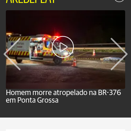
Homem morre atropelado na BR-376
V
em Ponta Grossa
f
P