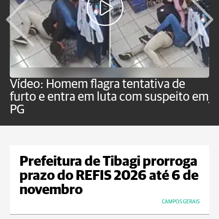
Vídeo: Homem flagra tentativa de
B
furto e entra em luta com suspeito em
j
PG
Prefeitura de Tibagi prorroga
prazo do REFIS 2026 até 6 de
novembro
CAMPOS GERAIS