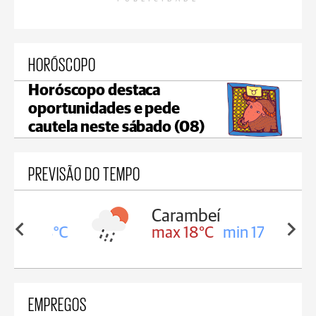
HORÓSCOPO
Horóscopo destaca
oportunidades e pede
cautela neste sábado (08)
PREVISÃO DO TEMPO
Carambeí
in 18°C
max 18°C
min 17°C
EMPREGOS