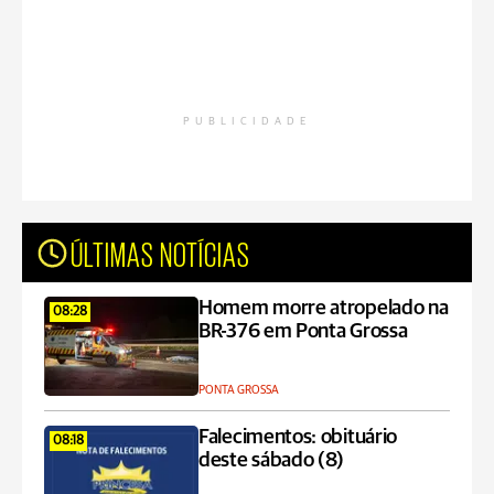
PUBLICIDADE
ÚLTIMAS NOTÍCIAS
Homem morre atropelado na
08:28
BR-376 em Ponta Grossa
PONTA GROSSA
Falecimentos: obituário
08:18
deste sábado (8)