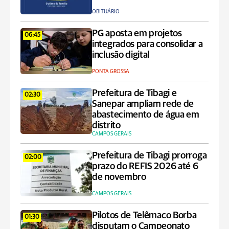
OBITUÁRIO
PG aposta em projetos
06:45
integrados para consolidar a
inclusão digital
PONTA GROSSA
Prefeitura de Tibagi e
02:30
Sanepar ampliam rede de
abastecimento de água em
distrito
CAMPOS GERAIS
Prefeitura de Tibagi prorroga
02:00
prazo do REFIS 2026 até 6
de novembro
CAMPOS GERAIS
Pilotos de Telêmaco Borba
01:30
disputam o Campeonato