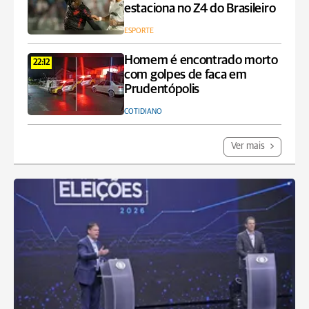
estaciona no Z4 do Brasileiro
ESPORTE
Homem é encontrado morto
22:12
com golpes de faca em
Prudentópolis
COTIDIANO
Ver mais