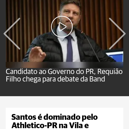
Candidato ao Governo do PR, Requião
S
Filho chega para debate da Band
p
B
Santos é dominado pelo
Athletico-PR na Vila e