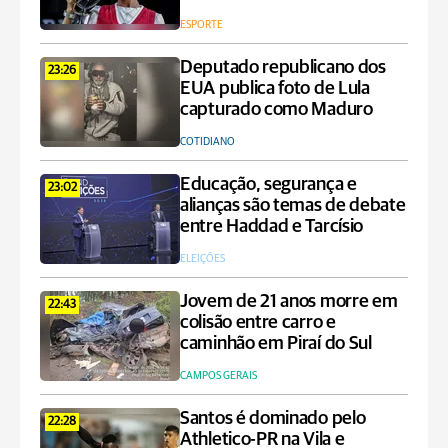
ESPORTE
Deputado republicano dos
23:26
EUA publica foto de Lula
capturado como Maduro
COTIDIANO
Educação, segurança e
23:02
alianças são temas de debate
entre Haddad e Tarcísio
ELEIÇÕES
Jovem de 21 anos morre em
22:43
colisão entre carro e
caminhão em Piraí do Sul
CAMPOS GERAIS
Santos é dominado pelo
22:28
Athletico-PR na Vila e