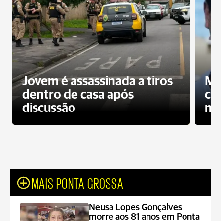
Jovem é assassinada a tiros
Mo
dentro de casa após
ca
discussão
mo
MAIS PONTA GROSSA
Neusa Lopes Gonçalves
morre aos 81 anos em Ponta