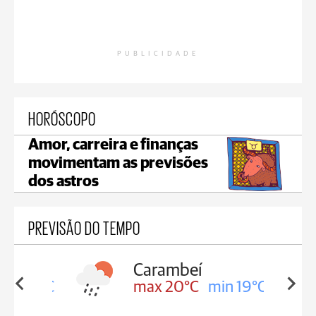
PUBLICIDADE
HORÓSCOPO
Amor, carreira e finanças
movimentam as previsões
dos astros
PREVISÃO DO TEMPO
Carambeí
in 19°C
max 20°C
min 19°C