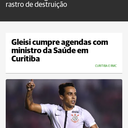
rastro de destruição
C
m
Gleisi cumpre agendas com
ministro da Saúde em
Curitiba
CURITIBA E RMC