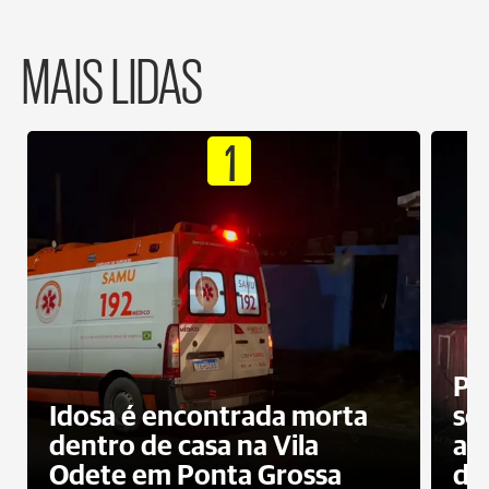
MAIS LIDAS
1
Pr
Idosa é encontrada morta
sec
dentro de casa na Vila
ap
Odete em Ponta Grossa
do