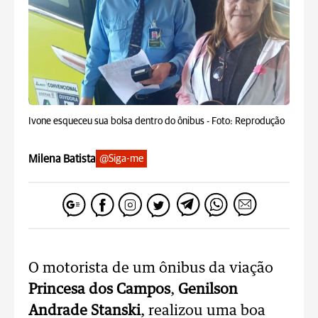
Ivone esqueceu sua bolsa dentro do ônibus -
Foto: Reprodução
Milena Batista
@Siga-me
O motorista de um ônibus da viação
Princesa dos Campos
,
Genilson
Andrade Stanski
, realizou uma boa