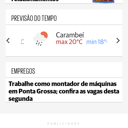
PREVISÃO DO TEMPO
Carambeí
in 18°C
max 20°C
min 18°C
EMPREGOS
Trabalhe como montador de máquinas
em Ponta Grossa; confira as vagas desta
segunda
PUBLICIDADE