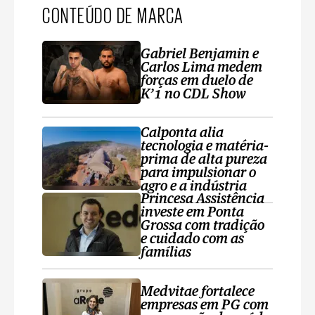
CONTEÚDO DE MARCA
Gabriel Benjamin e
Carlos Lima medem
forças em duelo de
K’1 no CDL Show
Calponta alia
tecnologia e matéria-
prima de alta pureza
para impulsionar o
agro e a indústria
Princesa Assistência
investe em Ponta
Grossa com tradição
e cuidado com as
famílias
Medvitae fortalece
empresas em PG com