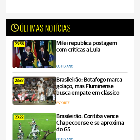
ÚLTIMAS NOTÍCIAS
Milei republica postagem
23:56
com críticas a Lula
COTIDIANO
Brasileirão: Botafogo marca
23:37
golaço, mas Fluminense
busca empate em clássico
ESPORTE
Brasileirão: Coritiba vence
23:22
Chapecoense e se aproxima
do G5
COTIDIANO