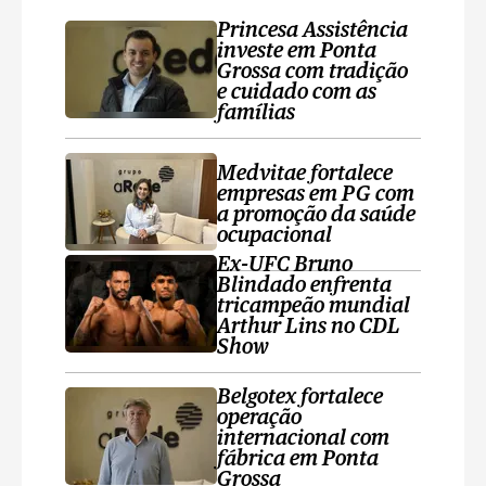
Princesa Assistência
investe em Ponta
Grossa com tradição
e cuidado com as
famílias
Medvitae fortalece
empresas em PG com
a promoção da saúde
ocupacional
Ex-UFC Bruno
Blindado enfrenta
tricampeão mundial
Arthur Lins no CDL
Show
Belgotex fortalece
operação
internacional com
fábrica em Ponta
Grossa