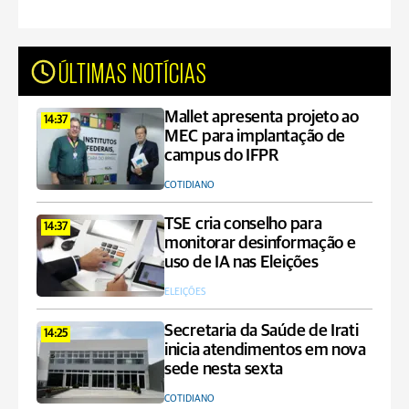
ÚLTIMAS NOTÍCIAS
Mallet apresenta projeto ao
14:37
MEC para implantação de
campus do IFPR
COTIDIANO
TSE cria conselho para
14:37
monitorar desinformação e
uso de IA nas Eleições
ELEIÇÕES
Secretaria da Saúde de Irati
14:25
inicia atendimentos em nova
sede nesta sexta
COTIDIANO