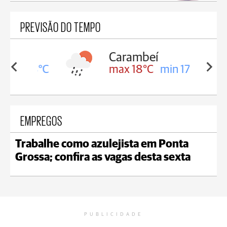
PREVISÃO DO TEMPO
Carambeí
in 18°C
max 18°C
min 17°C
EMPREGOS
Trabalhe como azulejista em Ponta
Grossa; confira as vagas desta sexta
PUBLICIDADE