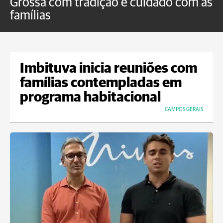
Grossa com tradição e cuidado com as
e
famílias
P
Imbituva inicia reuniões com
famílias contempladas em
programa habitacional
CAMPOS GERAIS