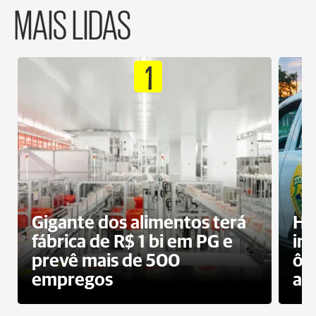
MAIS LIDAS
1
Gigante dos alimentos terá
Ho
fábrica de R$ 1 bi em PG e
im
prevê mais de 500
ôn
empregos
ac