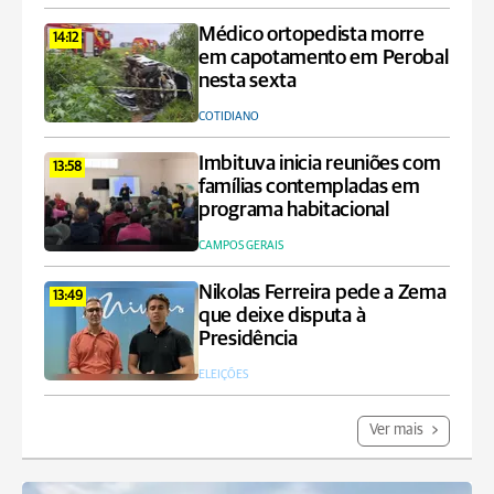
Médico ortopedista morre
14:12
em capotamento em Perobal
nesta sexta
COTIDIANO
Imbituva inicia reuniões com
13:58
famílias contempladas em
programa habitacional
CAMPOS GERAIS
Nikolas Ferreira pede a Zema
13:49
que deixe disputa à
Presidência
ELEIÇÕES
Ver mais