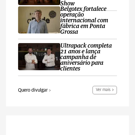
Show
Belgotex fortalece
operação
internacional com
fábrica em Ponta
Grossa
Ultrapack completa
21 anos e lança
campanha de
aniversário para
clientes
Quero divulgar
Ver mais