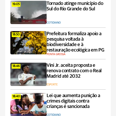
Tornado atinge município do
19:05
Sul do Rio Grande do Sul
COTIDIANO
Prefeitura formaliza apoio a
18:50
pesquisa voltada à
biodiversidade e à
restauração ecológica em PG
PONTA GROSSA
Vini Jr. aceita proposta e
18:46
renova contrato com o Real
Madrid até 2032
ESPORTE
Lei que aumenta punição a
18:40
crimes digitais contra
crianças é sancionada
COTIDIANO