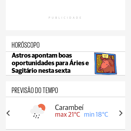
PUBLICIDADE
HORÓSCOPO
Astros apontam boas
oportunidades para Áries e
Sagitário nesta sexta
PREVISÃO DO TEMPO
Carambeí
in 18°C
max 21°C
min 18°C