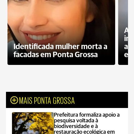
Al
in
Identificada mulher morta a
ag
facadas em Ponta Grossa
es
MAIS PONTA GROSSA
Prefeitura formaliza apoio a
pesquisa voltada à
biodiversidade e à
restauração ecológica em