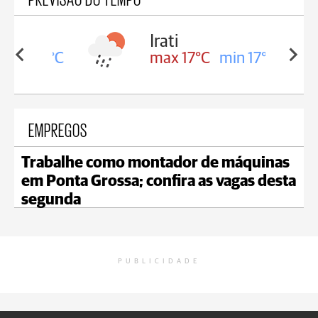
Irati
in 16°C
max 17°C
min 17°C
EMPREGOS
Trabalhe como montador de máquinas
em Ponta Grossa; confira as vagas desta
segunda
PUBLICIDADE