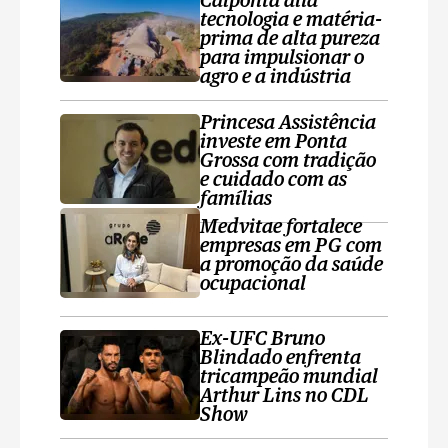
Calponta alia
tecnologia e matéria-
prima de alta pureza
para impulsionar o
agro e a indústria
Princesa Assistência
investe em Ponta
Grossa com tradição
e cuidado com as
famílias
Medvitae fortalece
empresas em PG com
a promoção da saúde
ocupacional
Ex-UFC Bruno
Blindado enfrenta
tricampeão mundial
Arthur Lins no CDL
Show