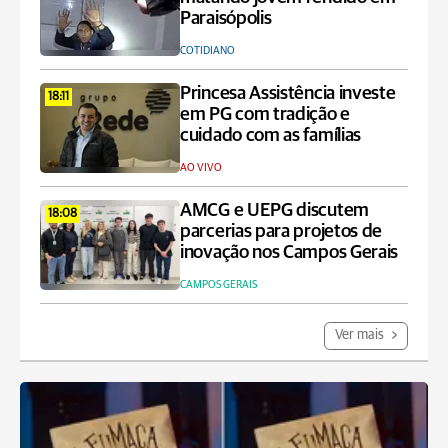
Paraisópolis
COTIDIANO
Princesa Assistência investe
18:11
em PG com tradição e
cuidado com as famílias
AO VIVO
AMCG e UEPG discutem
18:08
parcerias para projetos de
inovação nos Campos Gerais
CAMPOS GERAIS
Ver mais