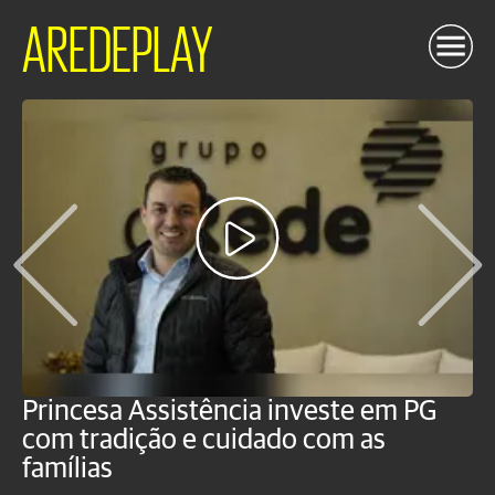
AREDEPLAY
Princesa Assistência investe em PG
C
com tradição e cuidado com as
p
famílias
o