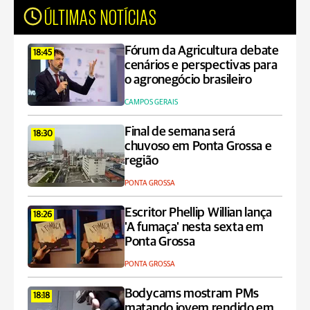
ÚLTIMAS NOTÍCIAS
Fórum da Agricultura debate
18:45
cenários e perspectivas para
o agronegócio brasileiro
CAMPOS GERAIS
Final de semana será
18:30
chuvoso em Ponta Grossa e
região
PONTA GROSSA
Escritor Phellip Willian lança
18:26
'A fumaça' nesta sexta em
Ponta Grossa
PONTA GROSSA
Bodycams mostram PMs
18:18
matando jovem rendido em