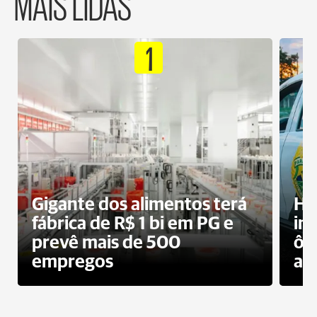
MAIS LIDAS
1
Gigante dos alimentos terá
Ho
fábrica de R$ 1 bi em PG e
im
prevê mais de 500
ôn
empregos
ac