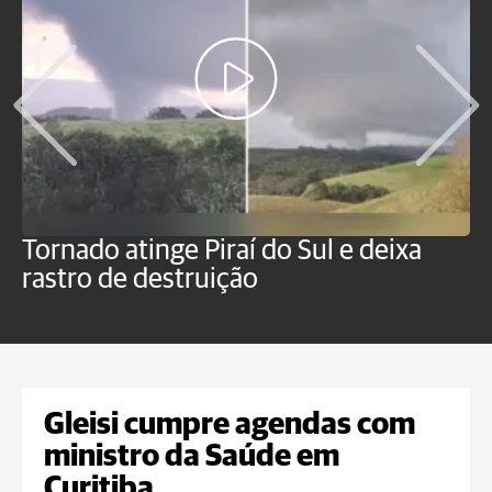
Tornado atinge Piraí do Sul e deixa
H
rastro de destruição
C
m
Gleisi cumpre agendas com
ministro da Saúde em
Curitiba