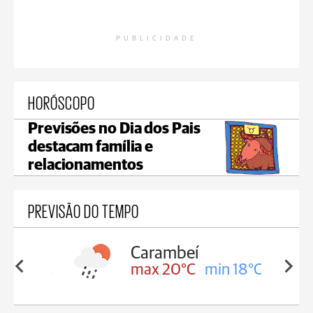
PUBLICIDADE
HORÓSCOPO
Previsões no Dia dos Pais
destacam família e
relacionamentos
PREVISÃO DO TEMPO
Carambeí
in 18°C
max 20°C
min 18°C