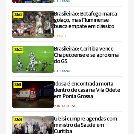
COTIDIANO
Brasileirão: Botafogo marca
23:37
golaço, mas Fluminense
busca empate em clássico
ESPORTE
Brasileirão: Coritiba vence
23:22
Chapecoense e se aproxima
do G5
COTIDIANO
Idosa é encontrada morta
23:11
dentro de casa na Vila Odete
em Ponta Grossa
PONTA GROSSA
Gleisi cumpre agendas com
22:51
ministro da Saúde em
Curitiba