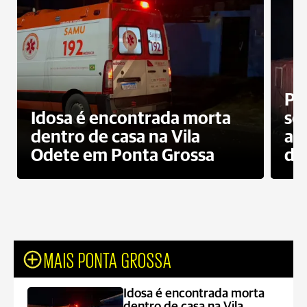
Pr
Idosa é encontrada morta
sec
dentro de casa na Vila
ap
Odete em Ponta Grossa
do
MAIS PONTA GROSSA
Idosa é encontrada morta
dentro de casa na Vila