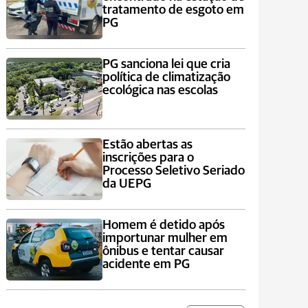
tratamento de esgoto em
PG
PG sanciona lei que cria
política de climatização
ecológica nas escolas
Estão abertas as
inscrições para o
Processo Seletivo Seriado
da UEPG
Homem é detido após
importunar mulher em
ônibus e tentar causar
acidente em PG