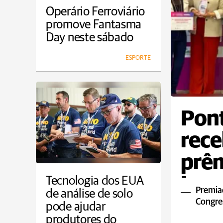
Operário Ferroviário
promove Fantasma
Day neste sábado
ESPORTE
Pont
rec
prêm
Ino
Tecnologia dos EUA
Premiaç
de análise de solo
Congres
pode ajudar
produtores do