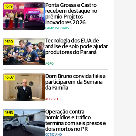
Ponta Grossa e Castro
16:19
recebem destaque no
prêmio Projetos
Inovadores 2026
CAMPOS GERAIS
Tecnologia dos EUA de
16:10
análise de solo pode ajudar
produtores do Paraná
AGRO
Dom Bruno convida fiéis a
16:07
participarem da Semana
da Família
AO VIVO
Operação contra
15:53
homicídios e tráfico
termina com seis presos e
dois mortos no PR
COTIDIANO