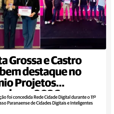
a Grossa e Castro
ebem destaque no
io Projetos
vadores 2026
ão foi concedida Rede Cidade Digital durante o 11º
so Paranaense de Cidades Digitais e Inteligentes