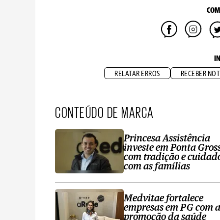
COM
I
RELATAR ERROS
RECEBER NOT
CONTEÚDO DE MARCA
Princesa Assistência
investe em Ponta Gros
com tradição e cuidad
com as famílias
Medvitae fortalece
empresas em PG com 
promoção da saúde