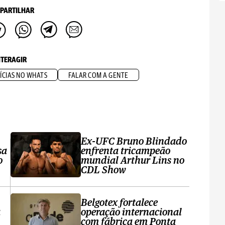
PARTILHAR
NTERAGIR
ÍCIAS NO WHATS
FALAR COM A GENTE
Ex-UFC Bruno Blindado
sa
enfrenta tricampeão
o
mundial Arthur Lins no
CDL Show
Belgotex fortalece
a
operação internacional
com fábrica em Ponta