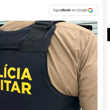
Siga
aRede
no Google