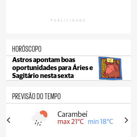
PUBLICIDADE
HORÓSCOPO
Astros apontam boas
oportunidades para Áries e
Sagitário nesta sexta
PREVISÃO DO TEMPO
Carambeí
in 18°C
max 21°C
min 18°C