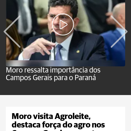
Moro ressalta importância dos
E
Campos Gerais para o Paraná
m
Moro visita Agroleite,
destaca força do agro nos