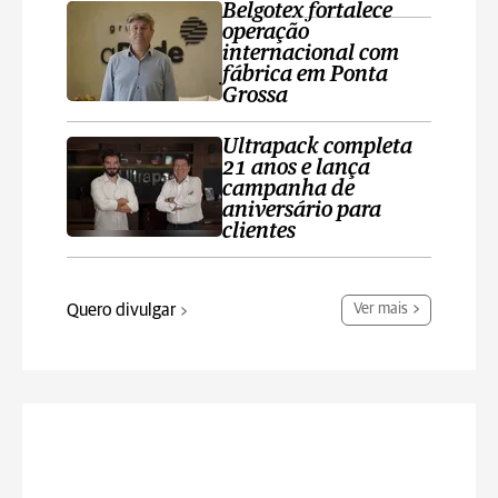
Belgotex fortalece
operação
internacional com
fábrica em Ponta
Grossa
Ultrapack completa
21 anos e lança
campanha de
aniversário para
clientes
Quero divulgar
Ver mais