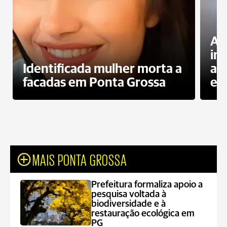
Al
in
Identificada mulher morta a
ag
facadas em Ponta Grossa
es
MAIS PONTA GROSSA
Prefeitura formaliza apoio a
pesquisa voltada à
biodiversidade e à
restauração ecológica em
PG