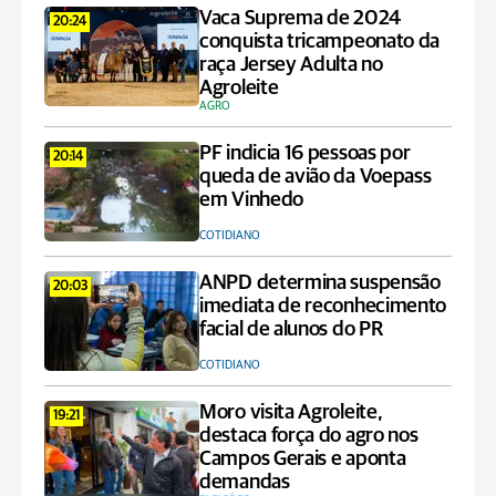
Vaca Suprema de 2024
20:24
conquista tricampeonato da
raça Jersey Adulta no
Agroleite
AGRO
PF indicia 16 pessoas por
20:14
queda de avião da Voepass
em Vinhedo
COTIDIANO
ANPD determina suspensão
20:03
imediata de reconhecimento
facial de alunos do PR
COTIDIANO
Moro visita Agroleite,
19:21
destaca força do agro nos
Campos Gerais e aponta
demandas