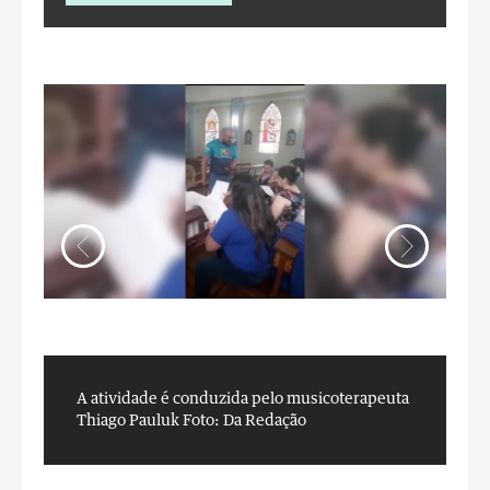
A atividade é conduzida pelo musicoterapeuta
A
Thiago Pauluk
Foto: Da Redação
T