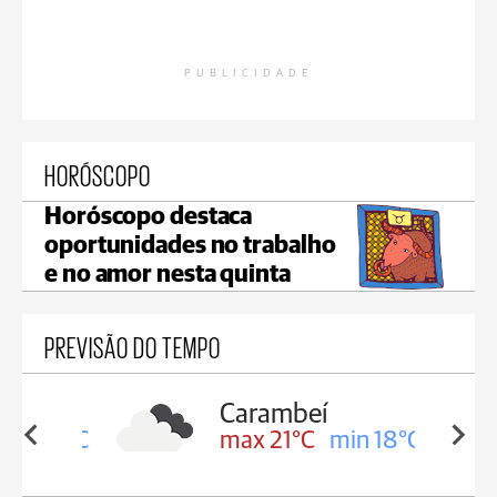
PUBLICIDADE
HORÓSCOPO
Horóscopo destaca
oportunidades no trabalho
e no amor nesta quinta
PREVISÃO DO TEMPO
Carambeí
in 19°C
max 21°C
min 18°C