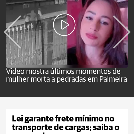
Vídeo mostra últimos momentos de
"
mulher morta a pedradas em Palmeira
c
U
Lei garante frete mínimo no
transporte de cargas; saiba o