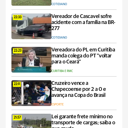
COTIDIANO
Vereador de Cascavel sofre
22:33
acidente com a família na BR-
277
COTIDIANO
Vereadora do PL em Curitiba
22:23
manda colega do PT "voltar
para o Ceará"
CURITIBA E RMC
Cruzeiro vence a
22:11
Chapecoense por 2 a 0 e
avança na Copa do Brasil
ESPORTE
Lei garante frete mínimo no
21:57
transporte de cargas; saiba o