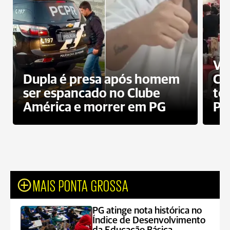
Ví
Dupla é presa após homem
Cl
ser espancado no Clube
te
América e morrer em PG
PG
MAIS PONTA GROSSA
PG atinge nota histórica no
Índice de Desenvolvimento