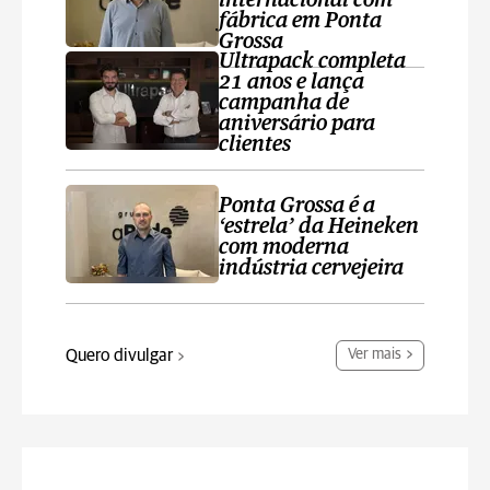
internacional com
fábrica em Ponta
Grossa
Ultrapack completa
21 anos e lança
campanha de
aniversário para
clientes
Ponta Grossa é a
‘estrela’ da Heineken
com moderna
indústria cervejeira
Quero divulgar
Ver mais