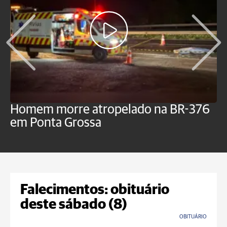
Homem morre atropelado na BR-376
V
em Ponta Grossa
f
P
Falecimentos: obituário
deste sábado (8)
OBITUÁRIO