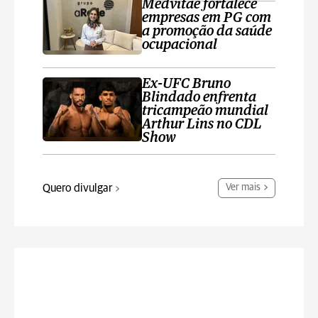
Medvitae fortalece
empresas em PG com
a promoção da saúde
ocupacional
Ex-UFC Bruno
Blindado enfrenta
tricampeão mundial
Arthur Lins no CDL
Show
Quero divulgar
Ver mais