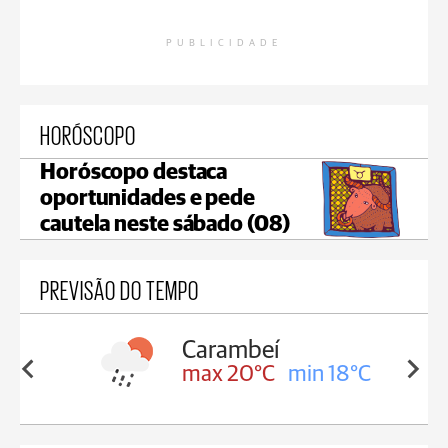
PUBLICIDADE
HORÓSCOPO
Horóscopo destaca
oportunidades e pede
cautela neste sábado (08)
PREVISÃO DO TEMPO
Carambeí
Jaguaria
max 20°C
min 18°C
max 20°