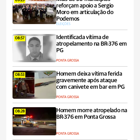
09:23
reforçam apoio a Sergio
Moro em articulação do
Podemos
ELEIÇÕES
Identificada vítima de
08:57
atropelamento na BR-376 em
PG
PONTA GROSSA
Homem deixa vítima ferida
08:53
gravemente após ataque
com canivete em bar em PG
PONTA GROSSA
Homem morre atropelado na
08:28
BR-376 em Ponta Grossa
PONTA GROSSA