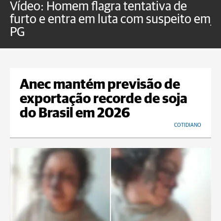
Vídeo: Homem flagra tentativa de
B
furto e entra em luta com suspeito em
j
PG
Anec mantém previsão de
exportação recorde de soja
do Brasil em 2026
COTIDIANO