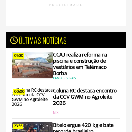
PUBLICIDADE
ÚLTIMAS NOTÍCIAS
CCAJ realiza reforma na
01:00
piscina e construção de
vestiários em Telêmaco
Borba
CAMPOS GERAIS
Coluna RC destaca encontro
00:00
da CCV GWM no Agroleite
2026
MIX
Bitelo ergue 420 kg e bate
23:56
recorde brasileiro