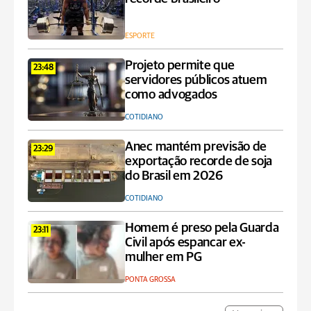
ESPORTE
Projeto permite que
23:48
servidores públicos atuem
como advogados
COTIDIANO
Anec mantém previsão de
23:29
exportação recorde de soja
do Brasil em 2026
COTIDIANO
Homem é preso pela Guarda
23:11
Civil após espancar ex-
mulher em PG
PONTA GROSSA