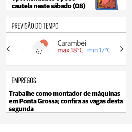
cautela neste sábado (08)
PREVISÃO DO TEMPO
Carambeí
in 18°C
max 18°C
min 17°C
EMPREGOS
Trabalhe como montador de máquinas
em Ponta Grossa; confira as vagas desta
segunda