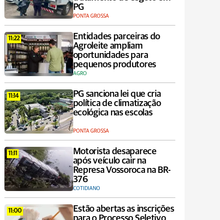
PG
PONTA GROSSA
Entidades parceiras do
11:22
Agroleite ampliam
oportunidades para
pequenos produtores
AGRO
PG sanciona lei que cria
11:14
política de climatização
ecológica nas escolas
PONTA GROSSA
Motorista desaparece
11:11
após veículo cair na
Represa Vossoroca na BR-
376
COTIDIANO
Estão abertas as inscrições
11:00
para o Processo Seletivo