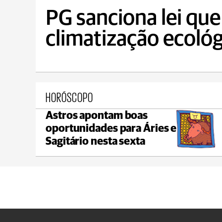
AGRO
PG sanciona lei que 
climatização ecológ
HORÓSCOPO
Astros apontam boas
Castro
oportunidades para Áries e
max 18°C
min 18°C
Sagitário nesta sexta