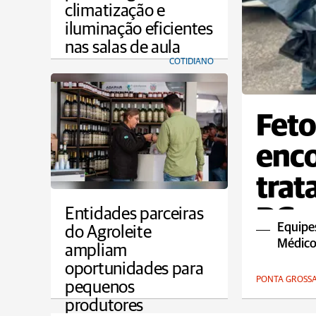
climatização e
iluminação eficientes
nas salas de aula
COTIDIANO
Feto
enco
trat
PG
Entidades parceiras
Equipes 
do Agroleite
Médico
ampliam
oportunidades para
PONTA GROSS
pequenos
produtores