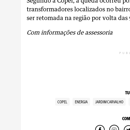
Segundo a Copel, a queda ocorreu p
transformadores localizados no bair
ser retomada na região por volta das 
Com informações de assessoria
PUB
TU
COPEL
ENERGIA
JARDIM CARVALHO
COM