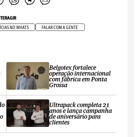
NTERAGIR
ÍCIAS NO WHATS
FALAR COM A GENTE
Belgotex fortalece
a
operação internacional
com fábrica em Ponta
Grossa
do
Ultrapack completa 21
anos e lança campanha
no
de aniversário para
clientes