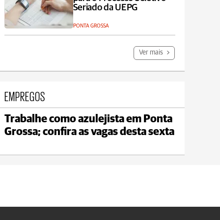
Seriado da UEPG
PONTA GROSSA
Ver mais
EMPREGOS
Trabalhe como azulejista em Ponta
Jaguariaíva
Grossa; confira as vagas desta sexta
max 19°C
min 18°C