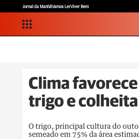
Jornal da Manhã
Vamos Ler
Viver Bem
Clima favorece 
trigo e colheit
O trigo, principal cultura do out
semeado em 75% da área estimada