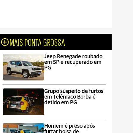
MAIS PONTA GROSSA
Jeep Renegade roubado
em SP é recuperado em
PG
Grupo suspeito de furtos
em Telêmaco Borba é
detido em PG
Homem é preso após
furtar bolsa de