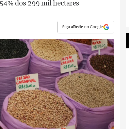
 54% dos 299 mil hectares
Siga
aRede
no Google