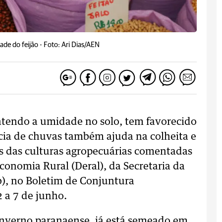
ade do feijão -
Foto: Ari Dias/AEN
ntendo a umidade no solo, tem favorecido
ncia de chuvas também ajuda na colheita e
as das culturas agropecuárias comentadas
onomia Rural (Deral), da Secretaria da
b), no Boletim de Conjuntura
 a 7 de junho.
/inverno paranaense, já está semeado em