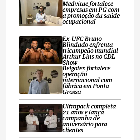
Medvitae fortalece
empresas em PG com
a promoção da saúde
ocupacional
Ex-UFC Bruno
Blindado enfrenta
tricampeão mundial
Arthur Lins no CDL
Show
Belgotex fortalece
operação
internacional com
fábrica em Ponta
Grossa
Ultrapack completa
21 anos e lança
campanha de
aniversário para
clientes