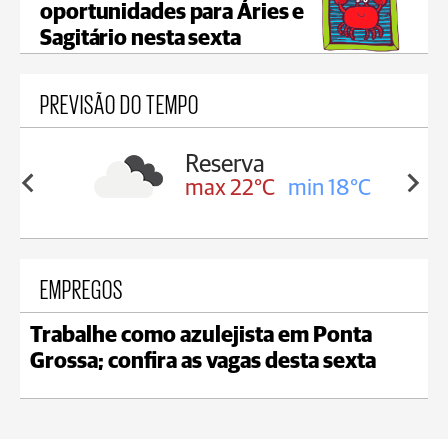
oportunidades para Áries e
Sagitário nesta sexta
PREVISÃO DO TEMPO
Borba
Reserva
in 19°C
max 22°C
min 18°C
EMPREGOS
Trabalhe como azulejista em Ponta
Grossa; confira as vagas desta sexta