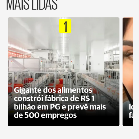
MAIS LIDAS
1
Gigante dos alimentos
constrói fábrica de RS 1
bilhão em PG e prevê mais
Id
de 500 empregos
fa