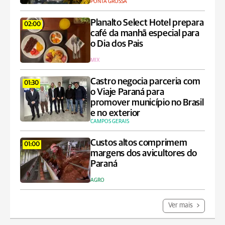
PONTA GROSSA
Planalto Select Hotel prepara
02:00
café da manhã especial para
o Dia dos Pais
MIX
Castro negocia parceria com
01:30
o Viaje Paraná para
promover município no Brasil
e no exterior
CAMPOS GERAIS
Custos altos comprimem
01:00
margens dos avicultores do
Paraná
AGRO
Ver mais