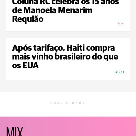
Coluna RC celebra os 15 anos
de Manoela Menarim
Requião
MIX
Após tarifaço, Haiti compra
mais vinho brasileiro do que
os EUA
AGRO
PUBLICIDADE
MIX