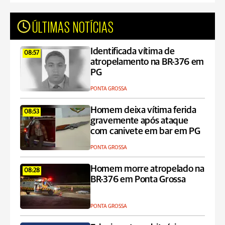
ÚLTIMAS NOTÍCIAS
Identificada vítima de
08:57
atropelamento na BR-376 em
PG
PONTA GROSSA
Homem deixa vítima ferida
08:53
gravemente após ataque
com canivete em bar em PG
PONTA GROSSA
Homem morre atropelado na
08:28
BR-376 em Ponta Grossa
PONTA GROSSA