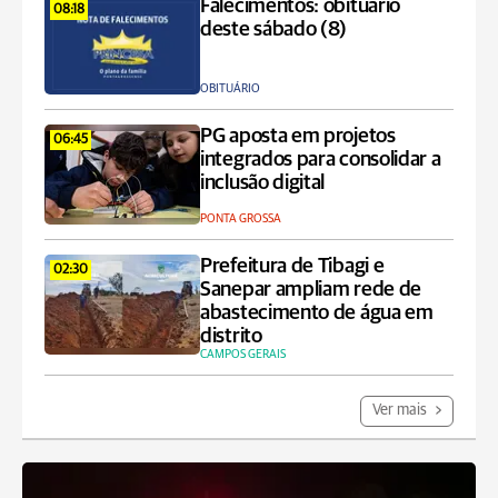
Falecimentos: obituário
08:18
deste sábado (8)
OBITUÁRIO
PG aposta em projetos
06:45
integrados para consolidar a
inclusão digital
PONTA GROSSA
Prefeitura de Tibagi e
02:30
Sanepar ampliam rede de
abastecimento de água em
distrito
CAMPOS GERAIS
Ver mais