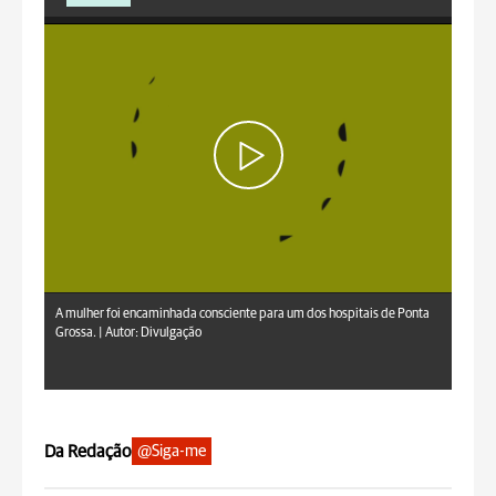
A mulher foi encaminhada consciente para um dos hospitais de Ponta
Grossa. |
Autor: Divulgação
Da Redação
@Siga-me