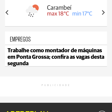
Carambeí
8°C
max 18°C
min 17°C
EMPREGOS
Trabalhe como montador de máquinas
em Ponta Grossa; confira as vagas desta
segunda
PUBLICIDADE