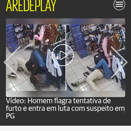
AREDEPLAY
Vídeo: Homem flagra tentativa de
B
furto e entra em luta com suspeito em
j
PG