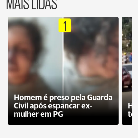
MAIS LIDAS
1
Homem é preso pela Guarda
Civil após espancar ex-
Ho
mulher em PG
te