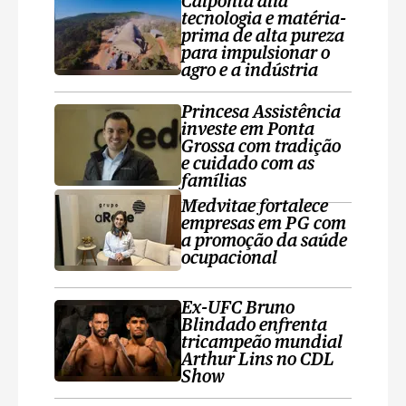
Calponta alia
tecnologia e matéria-
prima de alta pureza
para impulsionar o
agro e a indústria
Princesa Assistência
investe em Ponta
Grossa com tradição
e cuidado com as
famílias
Medvitae fortalece
empresas em PG com
a promoção da saúde
ocupacional
Ex-UFC Bruno
Blindado enfrenta
tricampeão mundial
Arthur Lins no CDL
Show