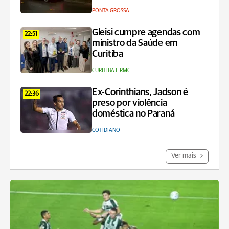
PONTA GROSSA
Gleisi cumpre agendas com
22:51
ministro da Saúde em
Curitiba
CURITIBA E RMC
Ex-Corinthians, Jadson é
22:36
preso por violência
doméstica no Paraná
COTIDIANO
Ver mais