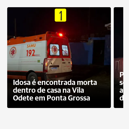
1
Pr
Idosa é encontrada morta
sec
dentro de casa na Vila
ap
Odete em Ponta Grossa
do