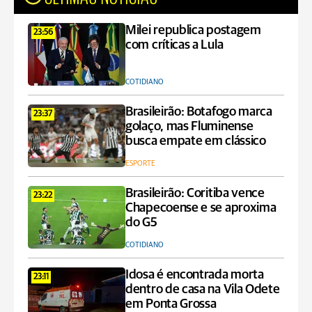
Milei republica postagem
23:56
com críticas a Lula
COTIDIANO
Brasileirão: Botafogo marca
23:37
golaço, mas Fluminense
busca empate em clássico
ESPORTE
Brasileirão: Coritiba vence
23:22
Chapecoense e se aproxima
do G5
COTIDIANO
Idosa é encontrada morta
23:11
dentro de casa na Vila Odete
em Ponta Grossa