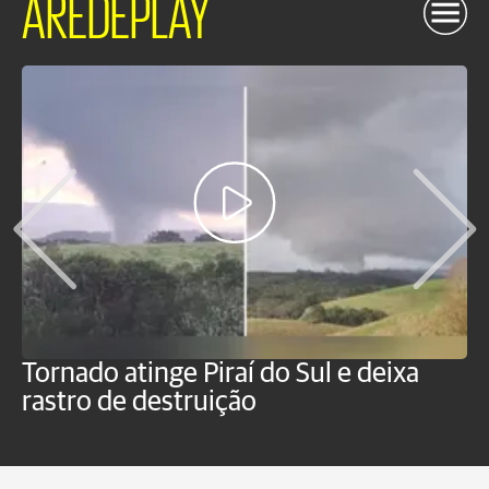
AREDEPLAY
Tornado atinge Piraí do Sul e deixa
H
rastro de destruição
C
m