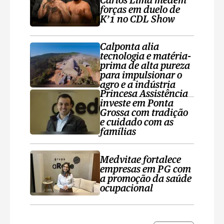
Carlos Lima medem
forças em duelo de
K’1 no CDL Show
Calponta alia
tecnologia e matéria-
prima de alta pureza
para impulsionar o
agro e a indústria
Princesa Assistência
investe em Ponta
Grossa com tradição
e cuidado com as
famílias
Medvitae fortalece
empresas em PG com
a promoção da saúde
ocupacional