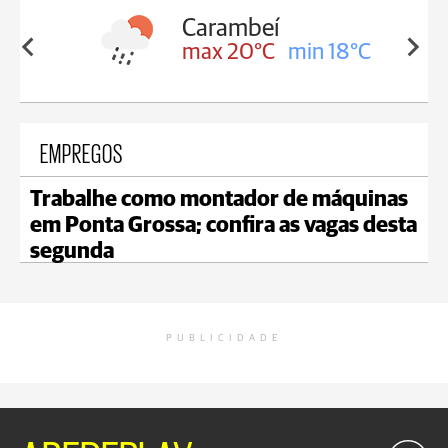
Carambeí
in 18°C
max 20°C
min 18°C
EMPREGOS
Trabalhe como montador de máquinas
em Ponta Grossa; confira as vagas desta
segunda
PUBLICIDADE