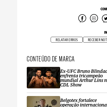
COM
I
RELATAR ERROS
RECEBER NOT
CONTEÚDO DE MARCA
Ex-UFC Bruno Blinda
enfrenta tricampeão
mundial Arthur Lins 
CDL Show
Belgotex fortalece
operação internaciona