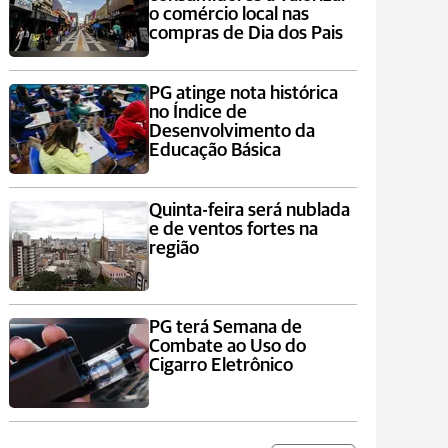
o comércio local nas
compras de Dia dos Pais
PG atinge nota histórica
no Índice de
Desenvolvimento da
Educação Básica
Quinta-feira será nublada
e de ventos fortes na
região
PG terá Semana de
Combate ao Uso do
Cigarro Eletrônico