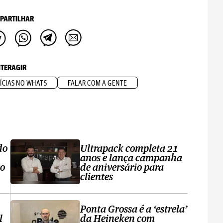
PARTILHAR
NTERAGIR
ÍCIAS NO WHATS
FALAR COM A GENTE
do
Ultrapack completa 21
anos e lança campanha
no
de aniversário para
clientes
Ponta Grossa é a ‘estrela’
l
da Heineken com