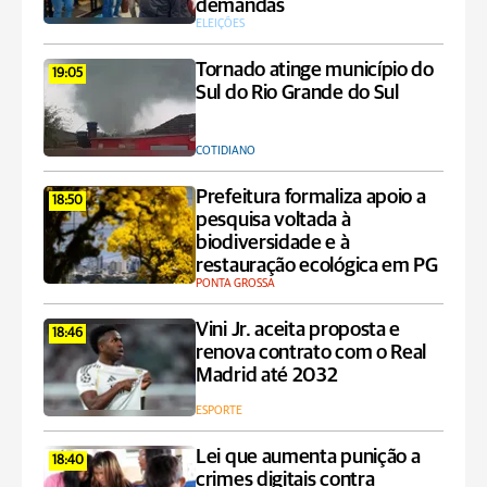
demandas
ELEIÇÕES
Tornado atinge município do
19:05
Sul do Rio Grande do Sul
COTIDIANO
Prefeitura formaliza apoio a
18:50
pesquisa voltada à
biodiversidade e à
restauração ecológica em PG
PONTA GROSSA
Vini Jr. aceita proposta e
18:46
renova contrato com o Real
Madrid até 2032
ESPORTE
Lei que aumenta punição a
18:40
crimes digitais contra