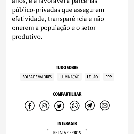
anos, e é favorável a parcerias
público-privadas que assegurem
efetividade, transparência e não
onerem a população e o setor
produtivo.
TUDO SOBRE
BOLSA DE VALORES
ILUMINAÇÃO
LEILÃO
PPP
COMPARTILHAR
INTERAGIR
RELATAR ERROS