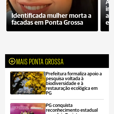
Al
in
Identificada mulher morta a
ag
facadas em Ponta Grossa
es
MAIS PONTA GROSSA
Prefeitura formaliza apoio a
pesquisa voltada à
biodiversidade e à
restauração ecológica em
PG
PG conquista
reconhecimento estadual