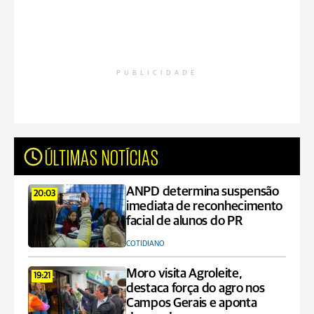
PUBLICIDADE
ÚLTIMAS NOTÍCIAS
ANPD determina suspensão
20:03
imediata de reconhecimento
facial de alunos do PR
COTIDIANO
Moro visita Agroleite,
19:21
destaca força do agro nos
Campos Gerais e aponta