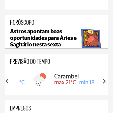
HORÓSCOPO
Astros apontam boas
oportunidades para Áries e
Sagitário nesta sexta
PREVISÃO DO TEMPO
Carambeí
in 18°C
max 21°C
min 18°C
EMPREGOS