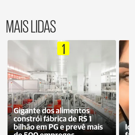
MAIS LIDAS
1
Gigante dos alimentos
constrói fábrica de RS 1
bilhão em PG e prevê mais
Id