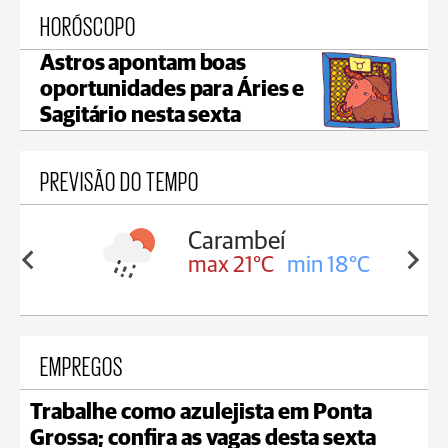
HORÓSCOPO
Astros apontam boas
oportunidades para Áries e
Sagitário nesta sexta
PREVISÃO DO TEMPO
Carambeí
Jagu
max 21°C
min 18°C
max 
EMPREGOS
Trabalhe como azulejista em Ponta
Grossa; confira as vagas desta sexta