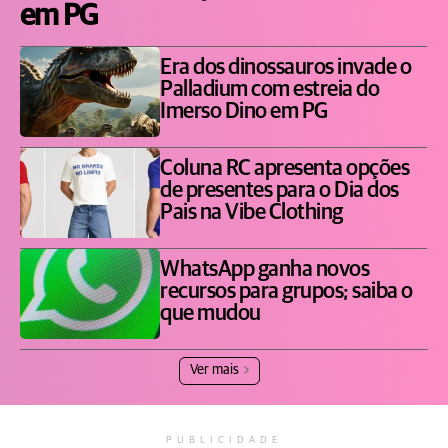
em PG
Era dos dinossauros invade o
Palladium com estreia do
Imerso Dino em PG
Coluna RC apresenta opções
de presentes para o Dia dos
Pais na Vibe Clothing
WhatsApp ganha novos
recursos para grupos; saiba o
que mudou
Ver mais
PUBLICIDADE