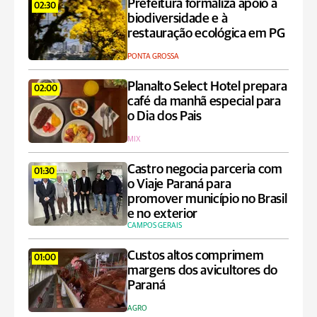
Prefeitura formaliza apoio à
02:30
biodiversidade e à
restauração ecológica em PG
PONTA GROSSA
Planalto Select Hotel prepara
02:00
café da manhã especial para
o Dia dos Pais
MIX
Castro negocia parceria com
01:30
o Viaje Paraná para
promover município no Brasil
e no exterior
CAMPOS GERAIS
Custos altos comprimem
01:00
margens dos avicultores do
Paraná
AGRO