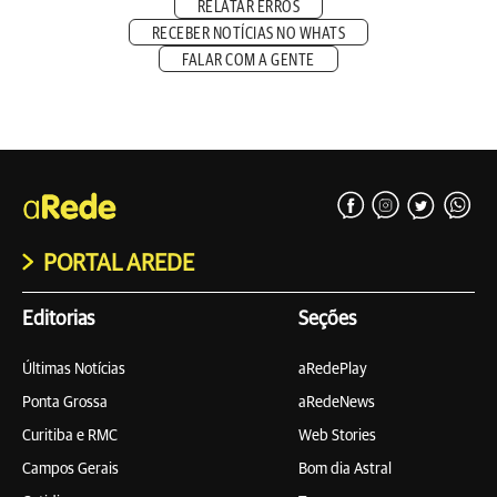
RELATAR ERROS
RECEBER NOTÍCIAS NO WHATS
FALAR COM A GENTE
PORTAL AREDE
Editorias
Seções
Últimas Notícias
aRedePlay
Ponta Grossa
aRedeNews
Curitiba e RMC
Web Stories
Campos Gerais
Bom dia Astral