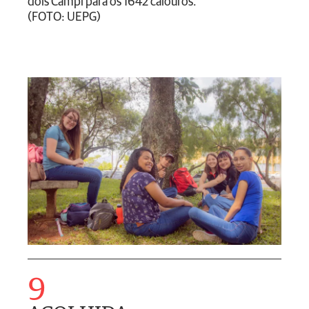
dois Campi para os 1642 calouros.
(FOTO: UEPG)
9