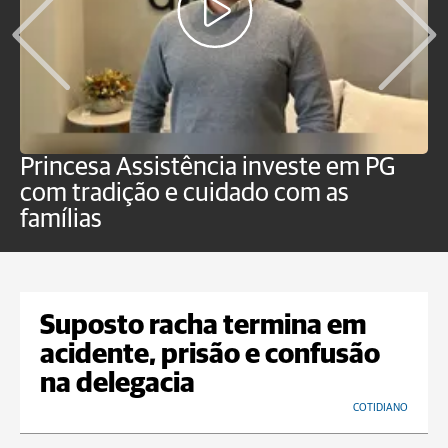
Princesa Assistência investe em PG
O
com tradição e cuidado com as
p
famílias
Suposto racha termina em
acidente, prisão e confusão
na delegacia
COTIDIANO