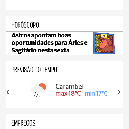
HORÓSCOPO
Astros apontam boas
oportunidades para Áries e
Sagitário nesta sexta
PREVISÃO DO TEMPO
Carambeí
in 18°C
max 18°C
min 17°C
EMPREGOS