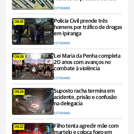
COTIDIANO
Polícia Civil prende três
09:35
homens por tráfico de drogas
em Ipiranga
COTIDIANO
Lei Maria da Penha completa
09:29
20 anos com avanços no
combate à violência
COTIDIANO
Suposto racha termina em
09:24
acidente, prisão e confusão
na delegacia
COTIDIANO
Filho tenta agredir mãe com
09:22
martelo e coloca fogo em