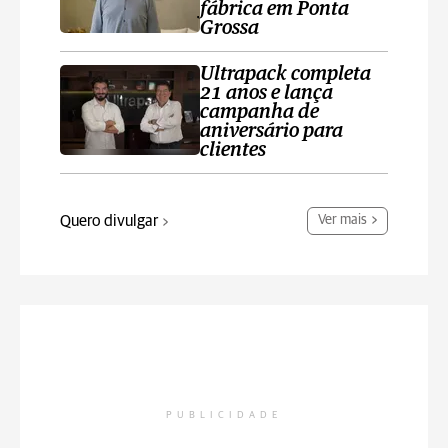
fábrica em Ponta
Grossa
Ultrapack completa
21 anos e lança
campanha de
aniversário para
clientes
Quero divulgar
Ver mais
PUBLICIDADE