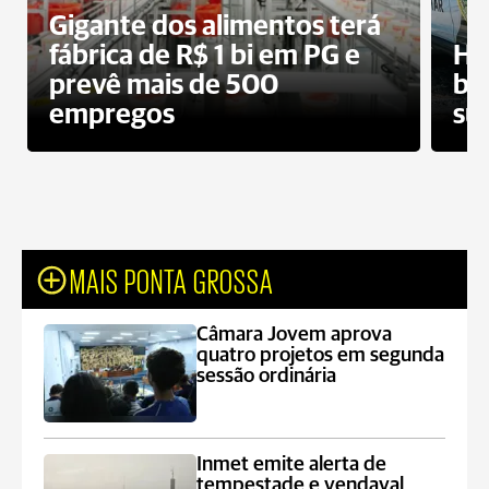
Gigante dos alimentos terá
fábrica de R$ 1 bi em PG e
Ho
prevê mais de 500
bo
empregos
su
MAIS PONTA GROSSA
Câmara Jovem aprova
quatro projetos em segunda
sessão ordinária
Inmet emite alerta de
tempestade e vendaval