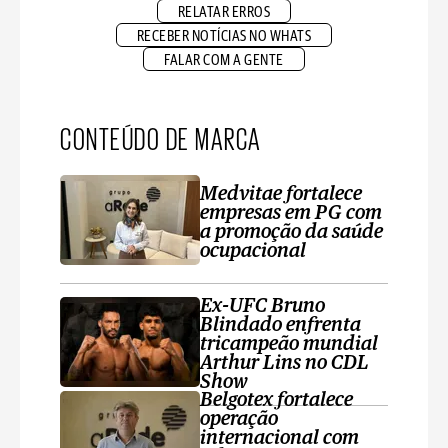
RELATAR ERROS
RECEBER NOTÍCIAS NO WHATS
FALAR COM A GENTE
CONTEÚDO DE MARCA
Medvitae fortalece
empresas em PG com
a promoção da saúde
ocupacional
Ex-UFC Bruno
Blindado enfrenta
tricampeão mundial
Arthur Lins no CDL
Show
Belgotex fortalece
operação
internacional com