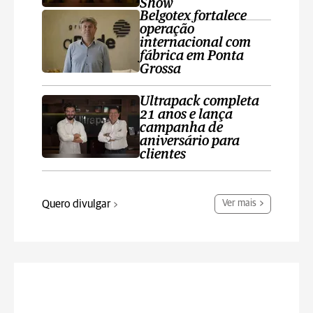
Show
Belgotex fortalece
operação
internacional com
fábrica em Ponta
Grossa
Ultrapack completa
21 anos e lança
campanha de
aniversário para
clientes
Quero divulgar
Ver mais