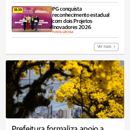
PG conquista
18:39
reconhecimento estadual
com dois Projetos
Inovadores 2026
PONTA GROSSA
Ver mais
Prefeitura formaliza apoio a