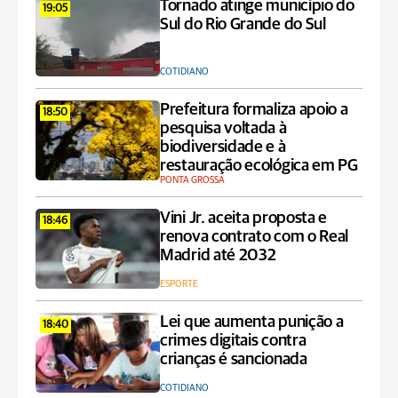
Tornado atinge município do
19:05
Sul do Rio Grande do Sul
COTIDIANO
Prefeitura formaliza apoio a
18:50
pesquisa voltada à
biodiversidade e à
restauração ecológica em PG
PONTA GROSSA
Vini Jr. aceita proposta e
18:46
renova contrato com o Real
Madrid até 2032
ESPORTE
Lei que aumenta punição a
18:40
crimes digitais contra
crianças é sancionada
COTIDIANO