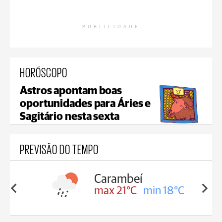
PUBLICIDADE
HORÓSCOPO
Astros apontam boas
oportunidades para Áries e
Sagitário nesta sexta
PREVISÃO DO TEMPO
Carambeí
in 18°C
max 21°C
min 18°C