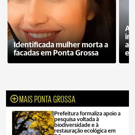
Al
in
Identificada mulher morta a
ag
facadas em Ponta Grossa
es
MAIS PONTA GROSSA
Prefeitura formaliza apoio a
pesquisa voltada à
biodiversidade e à
restauração ecológica em