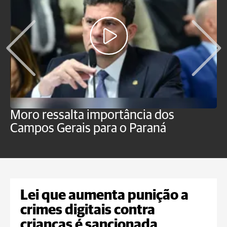
Moro ressalta importância dos
E
Campos Gerais para o Paraná
m
Lei que aumenta punição a
crimes digitais contra
crianças é sancionada