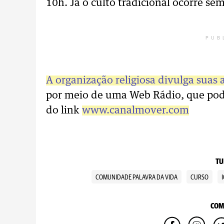
10h. Já o culto tradicional ocorre s
PUB
A organização religiosa divulga suas 
por meio de uma Web Rádio, que pode
do link
www.canalmover.com
TU
COMUNIDADE PALAVRA DA VIDA
CURSO
COM