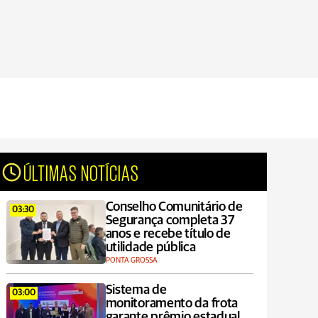
ÚLTIMAS NOTÍCIAS
Conselho Comunitário de
03:30
Segurança completa 37
anos e recebe título de
utilidade pública
PONTA GROSSA
Sistema de
03:00
monitoramento da frota
garante prêmio estadual