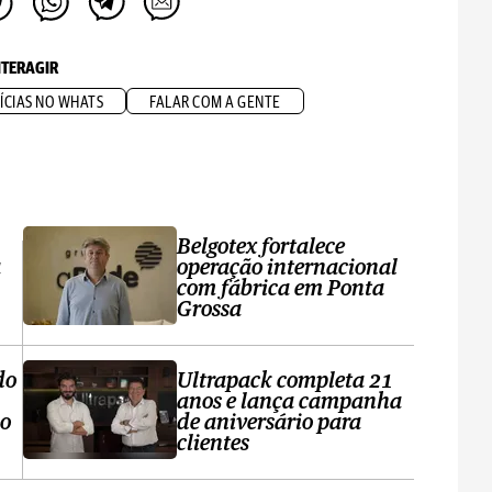
NTERAGIR
ÍCIAS NO WHATS
FALAR COM A GENTE
Belgotex fortalece
a
operação internacional
com fábrica em Ponta
Grossa
do
Ultrapack completa 21
anos e lança campanha
no
de aniversário para
clientes