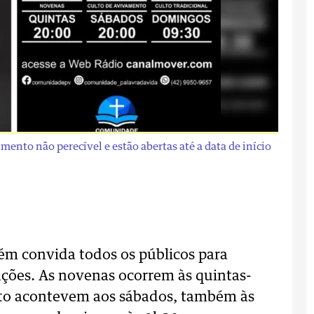
mento não perecível e estão abertas até a data de início
m convida todos os públicos para
rações. As novenas ocorrem às quintas-
ento acontevem aos sábados, também às