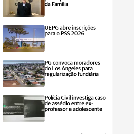
da Família
UEPG abre inscrições
para o PSS 2026
PG convoca moradores
do Los Angeles para
regularização fundiária
Polícia Civil investiga caso
de assédio entre ex-
professor e adolescente