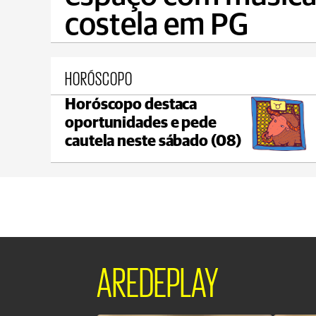
costela em PG
HORÓSCOPO
Horóscopo destaca
Castro
oportunidades e pede
max 18°C
min 18°C
cautela neste sábado (08)
AREDEPLAY