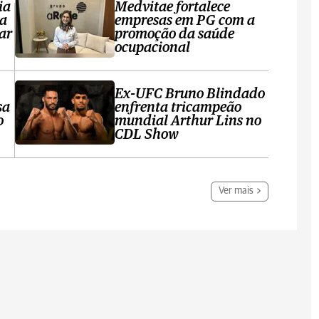
ia
Medvitae fortalece
ta
empresas em PG com a
ar
promoção da saúde
ocupacional
Ex-UFC Bruno Blindado
sa
enfrenta tricampeão
o
mundial Arthur Lins no
CDL Show
Ver mais