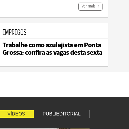
Ver mais
EMPREGOS
Trabalhe como azulejista em Ponta
Jaguariaíva
Grossa; confira as vagas desta sexta
max 19°C
min 18°C
VÍDEOS
PUBLIEDITORIAL