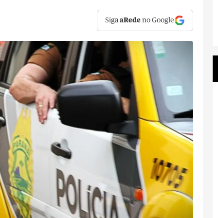
Siga
aRede
no Google