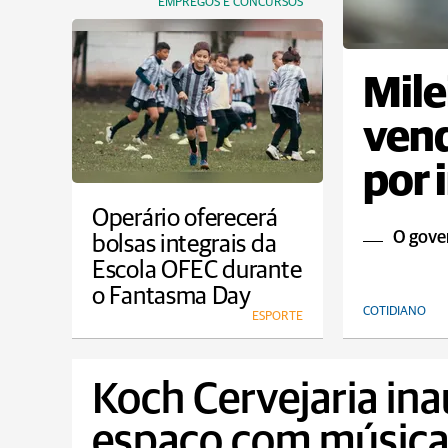
EMPREGOS E CONCURSOS
Mile
vend
por 
Operário oferecerá
O gover
bolsas integrais da
Escola OFEC durante
o Fantasma Day
COTIDIANO
ESPORTE
Koch Cervejaria in
espaço com música