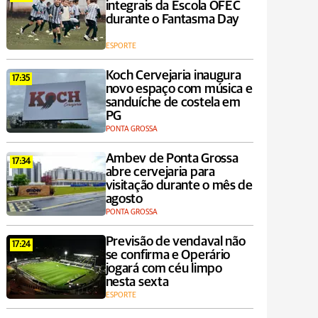
integrais da Escola OFEC
durante o Fantasma Day
ESPORTE
Koch Cervejaria inaugura
17:35
novo espaço com música e
sanduíche de costela em
PG
PONTA GROSSA
Ambev de Ponta Grossa
17:34
abre cervejaria para
visitação durante o mês de
agosto
PONTA GROSSA
Previsão de vendaval não
17:24
se confirma e Operário
jogará com céu limpo
nesta sexta
ESPORTE