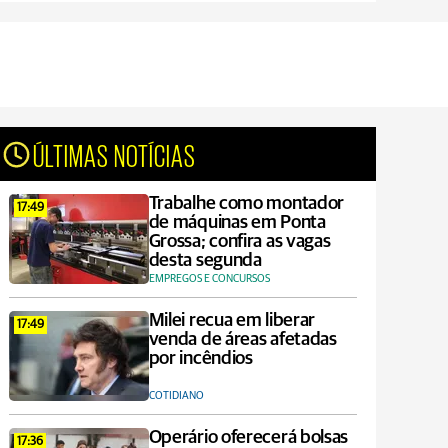
ÚLTIMAS NOTÍCIAS
Trabalhe como montador
17:49
de máquinas em Ponta
Grossa; confira as vagas
desta segunda
EMPREGOS E CONCURSOS
Milei recua em liberar
17:49
venda de áreas afetadas
por incêndios
COTIDIANO
Operário oferecerá bolsas
17:36