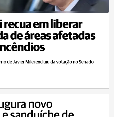
i recua em liberar
a de áreas afetadas
incêndios
no de Javier Milei excluiu da votação no Senado
augura novo
 e sanduíche de