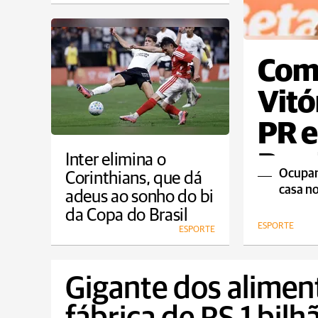
Com 
Vitó
PR e
Bras
Inter elimina o
Ocupand
Corinthians, que dá
casa n
adeus ao sonho do bi
da Copa do Brasil
ESPORTE
ESPORTE
Gigante dos alimen