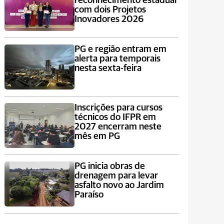
reconhecimento estadual
com dois Projetos
Inovadores 2026
PG e região entram em
alerta para temporais
nesta sexta-feira
Inscrições para cursos
técnicos do IFPR em
2027 encerram neste
mês em PG
PG inicia obras de
drenagem para levar
asfalto novo ao Jardim
Paraíso