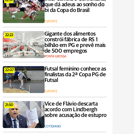
22:31
que dá adeus ao sonho do
bi da Copa do Brasil
ESPORTE
Gigante dos alimentos
22:22
constrói fábrica de RS 1
bilhão em PG e prevê mais
de 500 empregos
PONTA GROSSA
Futsal feminino conhece as
22:07
finalistas da 2ª Copa PG de
Futsal
ESPORTE
Vice de Flávio descarta
21:50
acordo com Lindbergh
sobre acusação de estupro
COTIDIANO