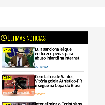
ÚLTIMAS NOTÍCIAS
Lula sanciona lei que
22:58
endurece penas para
abuso infantil na internet
COTIDIANO
Com falhas de Santos,
22:44
Vitória goleia Athletico-PR
e segue na Copa do Brasil
ESPORTE
Inter elimina o Corinthians,