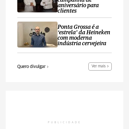
campanha de
aniversário para
clientes
Ponta Grossa é a
‘estrela’ da Heineken
com moderna
indústria cervejeira
Quero divulgar
Ver mais
PUBLICIDADE