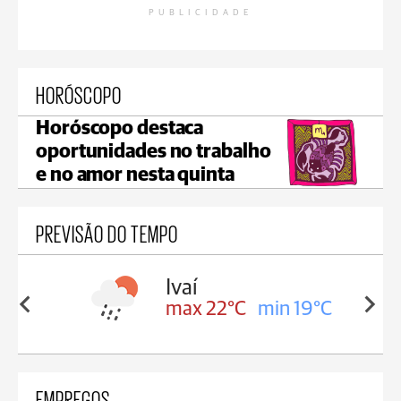
PUBLICIDADE
HORÓSCOPO
Horóscopo destaca
oportunidades no trabalho
e no amor nesta quinta
PREVISÃO DO TEMPO
olis
Ivaí
in 17°C
max 22°C
min 19°C
EMPREGOS