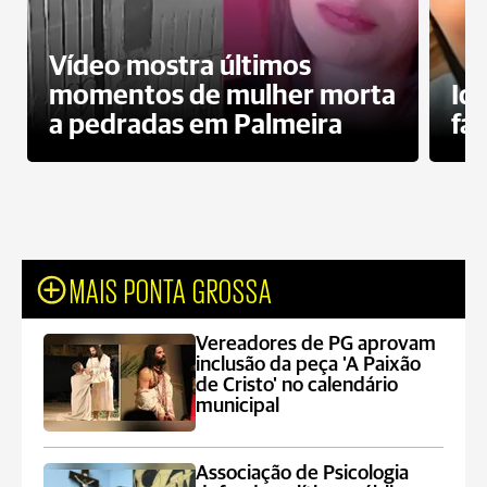
Vídeo mostra últimos
momentos de mulher morta
Id
a pedradas em Palmeira
fa
MAIS PONTA GROSSA
Vereadores de PG aprovam
inclusão da peça 'A Paixão
de Cristo' no calendário
municipal
Associação de Psicologia