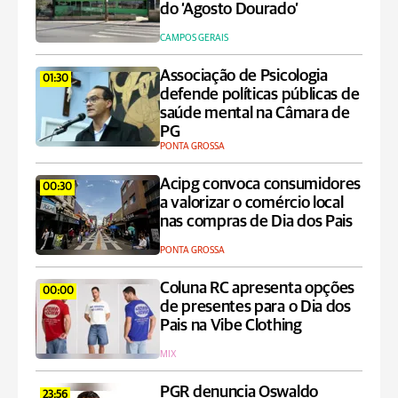
do ‘Agosto Dourado’
CAMPOS GERAIS
Associação de Psicologia
01:30
defende políticas públicas de
saúde mental na Câmara de
PG
PONTA GROSSA
Acipg convoca consumidores
00:30
a valorizar o comércio local
nas compras de Dia dos Pais
PONTA GROSSA
Coluna RC apresenta opções
00:00
de presentes para o Dia dos
Pais na Vibe Clothing
MIX
PGR denuncia Oswaldo
23:56