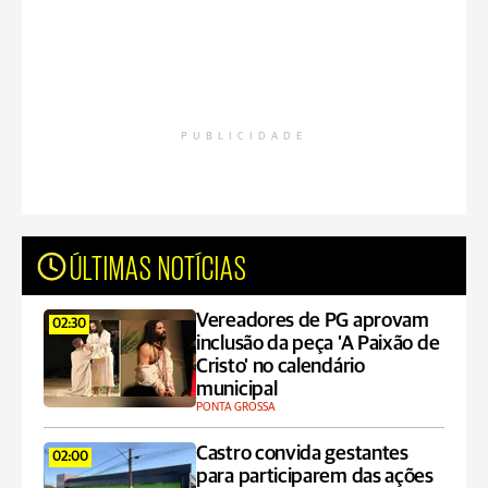
PUBLICIDADE
ÚLTIMAS NOTÍCIAS
Vereadores de PG aprovam
02:30
inclusão da peça 'A Paixão de
Cristo' no calendário
municipal
PONTA GROSSA
Castro convida gestantes
02:00
para participarem das ações