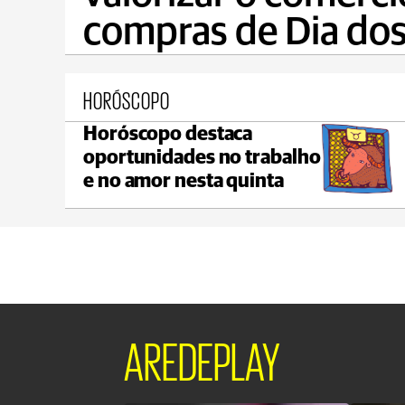
compras de Dia dos
HORÓSCOPO
Horóscopo destaca
Castro
oportunidades no trabalho
max 21°C
min 19°C
e no amor nesta quinta
AREDEPLAY