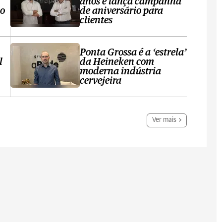
anos e lança campanha
no
de aniversário para
clientes
Ponta Grossa é a ‘estrela’
l
da Heineken com
moderna indústria
cervejeira
Ver mais