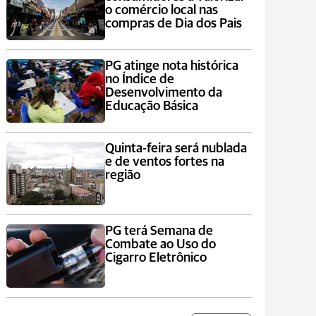
o comércio local nas
compras de Dia dos Pais
PG atinge nota histórica
no Índice de
Desenvolvimento da
Educação Básica
Quinta-feira será nublada
e de ventos fortes na
região
PG terá Semana de
Combate ao Uso do
Cigarro Eletrônico