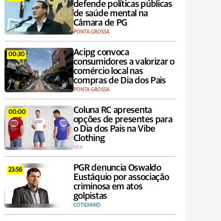
defende políticas públicas
de saúde mental na
Câmara de PG
PONTA GROSSA
Acipg convoca
00:30
consumidores a valorizar o
comércio local nas
compras de Dia dos Pais
PONTA GROSSA
Coluna RC apresenta
00:00
opções de presentes para
o Dia dos Pais na Vibe
Clothing
MIX
PGR denuncia Oswaldo
23:56
Eustáquio por associação
criminosa em atos
golpistas
COTIDIANO