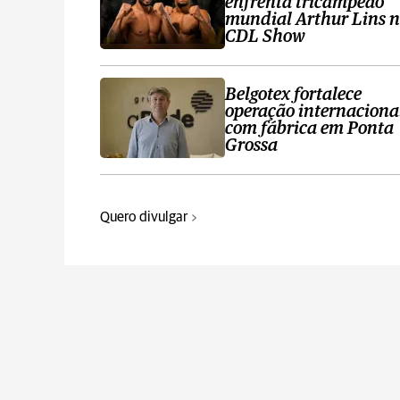
enfrenta tricampeão
mundial Arthur Lins 
CDL Show
Belgotex fortalece
operação internaciona
com fábrica em Ponta
Grossa
Quero divulgar