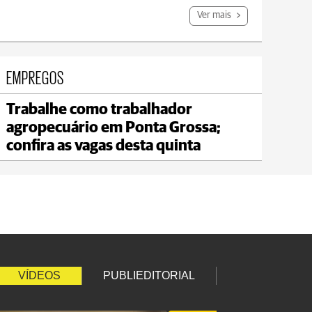
Ver mais
EMPREGOS
Trabalhe como trabalhador
Jaguariaíva
agropecuário em Ponta Grossa;
max 21°C
min 20°C
confira as vagas desta quinta
VÍDEOS
PUBLIEDITORIAL