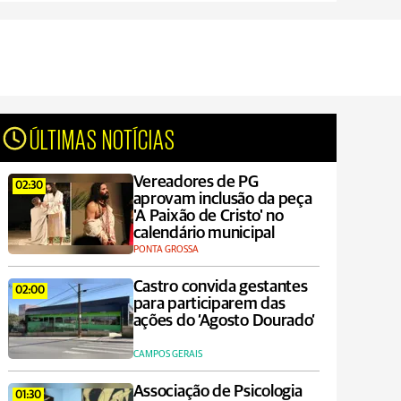
ÚLTIMAS NOTÍCIAS
Vereadores de PG
02:30
aprovam inclusão da peça
'A Paixão de Cristo' no
calendário municipal
PONTA GROSSA
Castro convida gestantes
02:00
para participarem das
ações do ‘Agosto Dourado’
CAMPOS GERAIS
Associação de Psicologia
01:30