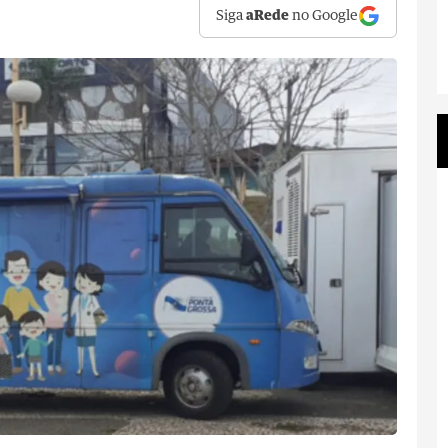
Siga
aRede
no Google