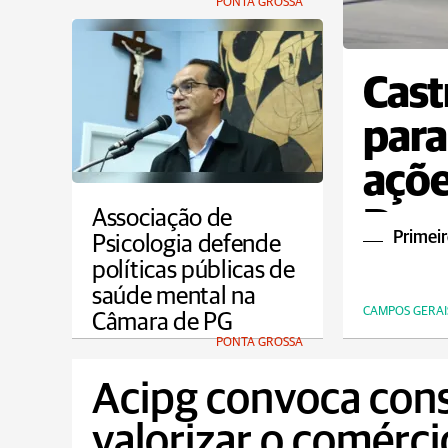
PONTA GROSSA
Cast
para
açõe
Dou
Associação de
Primeir
Psicologia defende
políticas públicas de
saúde mental na
CAMPOS GERAI
Câmara de PG
PONTA GROSSA
Acipg convoca con
valorizar o comérci