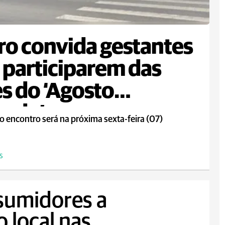
ro convida gestantes
 participarem das
s do ‘Agosto
rado’
o encontro será na próxima sexta-feira (07)
S
sumidores a
o local nas