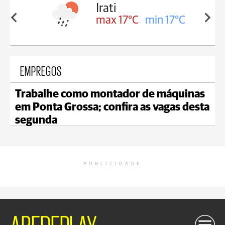
Irati
in 16°C
max 17°C
min 17°C
EMPREGOS
Trabalhe como montador de máquinas
em Ponta Grossa; confira as vagas desta
segunda
PUBLICIDADE
AREDEPLAY