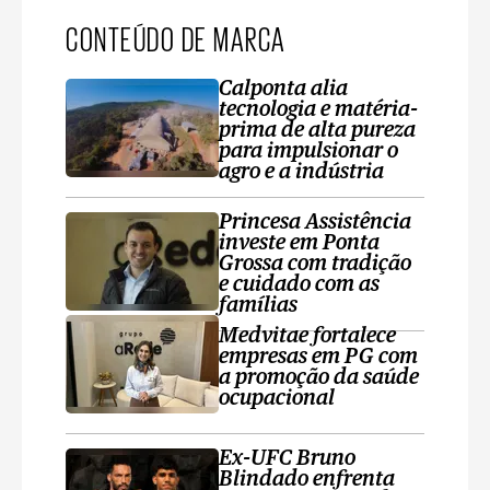
CONTEÚDO DE MARCA
Calponta alia
tecnologia e matéria-
prima de alta pureza
para impulsionar o
agro e a indústria
Princesa Assistência
investe em Ponta
Grossa com tradição
e cuidado com as
famílias
Medvitae fortalece
empresas em PG com
a promoção da saúde
ocupacional
Ex-UFC Bruno
Blindado enfrenta