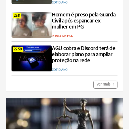
COTIDIANO
Homem é preso pela Guarda
23:11
Civil após espancar ex-
mulher em PG
PONTA GROSSA
AGU cobra e Discord terá de
22:59
elaborar plano para ampliar
proteção na rede
COTIDIANO
Ver mais