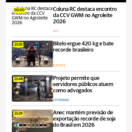
Coluna RC destaca encontro
00:00
da CCV GWM no Agroleite
2026
MIX
Bitelo ergue 420 kg e bate
23:56
recorde brasileiro
ESPORTE
Projeto permite que
23:48
servidores públicos atuem
como advogados
COTIDIANO
Anec mantém previsão de
23:29
exportação recorde de soja
do Brasil em 2026