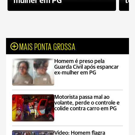
mulher em PG
te
MAIS PONTA GROSSA
Homem é preso pela
Guarda Civil após espancar
ex-mulher em PG
Motorista passa mal ao
volante, perde o controle e
colide contra carro em PG
Vídeo: Homem flagra