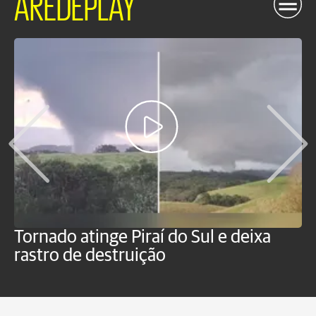
AREDEPLAY
Tornado atinge Piraí do Sul e deixa
H
rastro de destruição
C
m