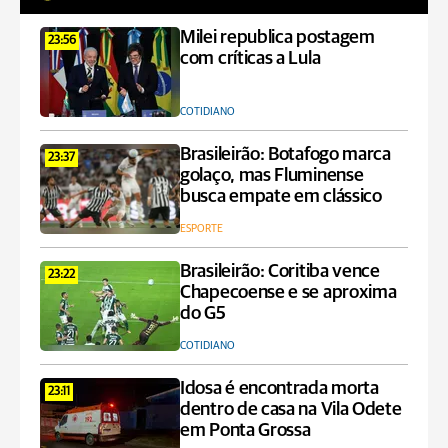
Milei republica postagem
23:56
com críticas a Lula
COTIDIANO
Brasileirão: Botafogo marca
23:37
golaço, mas Fluminense
busca empate em clássico
ESPORTE
Brasileirão: Coritiba vence
23:22
Chapecoense e se aproxima
do G5
COTIDIANO
Idosa é encontrada morta
23:11
dentro de casa na Vila Odete
em Ponta Grossa