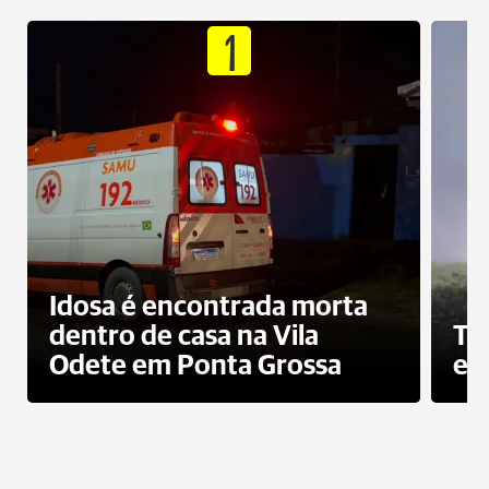
1
Idosa é encontrada morta
dentro de casa na Vila
To
Odete em Ponta Grossa
e 