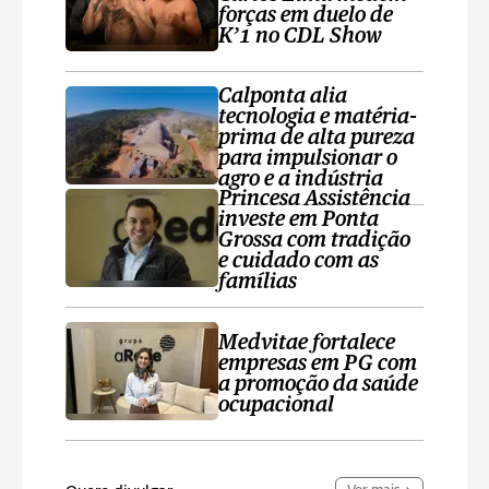
forças em duelo de
K’1 no CDL Show
Calponta alia
tecnologia e matéria-
prima de alta pureza
para impulsionar o
agro e a indústria
Princesa Assistência
investe em Ponta
Grossa com tradição
e cuidado com as
famílias
Medvitae fortalece
empresas em PG com
a promoção da saúde
ocupacional