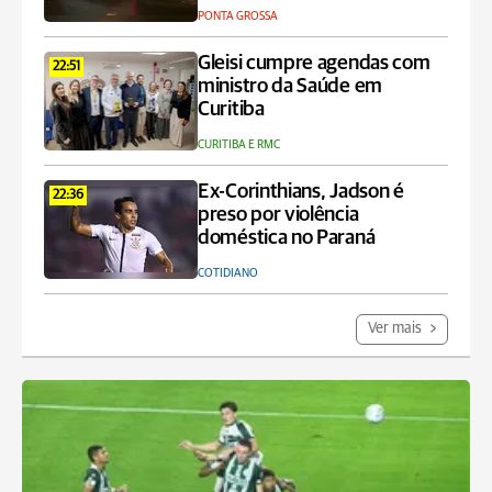
PONTA GROSSA
Gleisi cumpre agendas com
22:51
ministro da Saúde em
Curitiba
CURITIBA E RMC
Ex-Corinthians, Jadson é
22:36
preso por violência
doméstica no Paraná
COTIDIANO
Ver mais