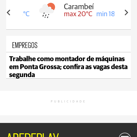
Carambeí
in 18°C
max 20°C
min 18°C
EMPREGOS
Trabalhe como montador de máquinas
em Ponta Grossa; confira as vagas desta
segunda
PUBLICIDADE