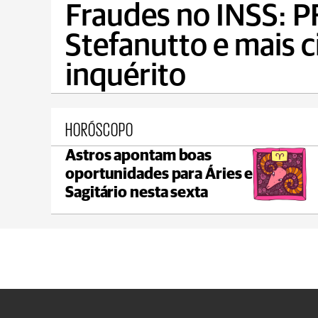
Fraudes no INSS: PF
Stefanutto e mais 
inquérito
HORÓSCOPO
Astros apontam boas
Ponta Grossa
oportunidades para Áries e
max 21°C
min 18°C
Sagitário nesta sexta