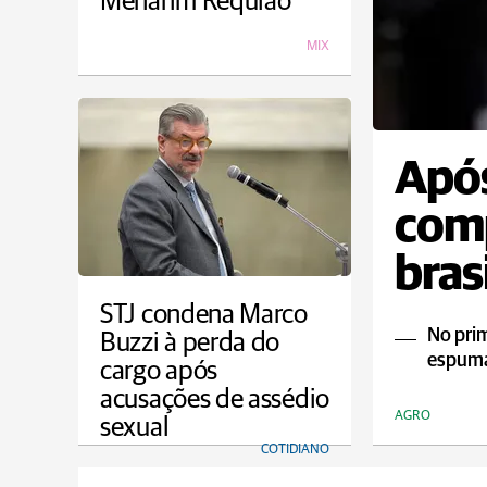
Menarim Requião
MIX
Após
comp
bras
STJ condena Marco
No pri
Buzzi à perda do
espuma
cargo após
acusações de assédio
AGRO
sexual
COTIDIANO