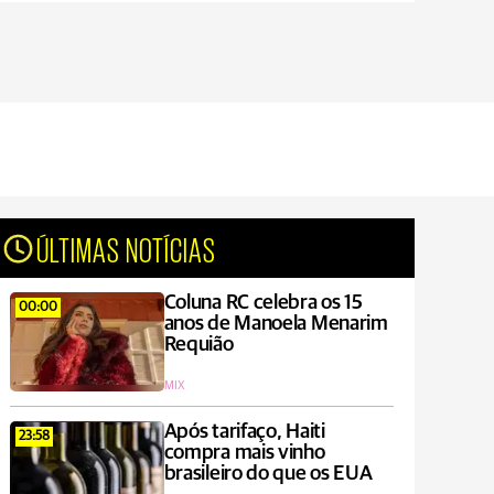
ÚLTIMAS NOTÍCIAS
Coluna RC celebra os 15
00:00
anos de Manoela Menarim
Requião
MIX
Após tarifaço, Haiti
23:58
compra mais vinho
brasileiro do que os EUA