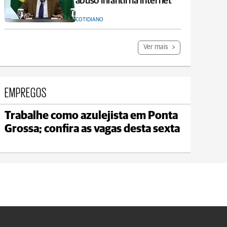
abuso infantil na internet
COTIDIANO
Ver mais
EMPREGOS
Trabalhe como azulejista em Ponta
Carambeí
Grossa; confira as vagas desta sexta
max 21°C
min 18°C