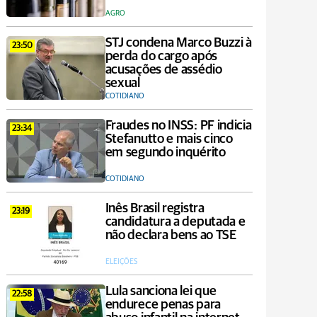
AGRO
STJ condena Marco Buzzi à
23:50
perda do cargo após
acusações de assédio
sexual
COTIDIANO
Fraudes no INSS: PF indicia
23:34
Stefanutto e mais cinco
em segundo inquérito
COTIDIANO
Inês Brasil registra
23:19
candidatura a deputada e
não declara bens ao TSE
ELEIÇÕES
Lula sanciona lei que
22:58
endurece penas para