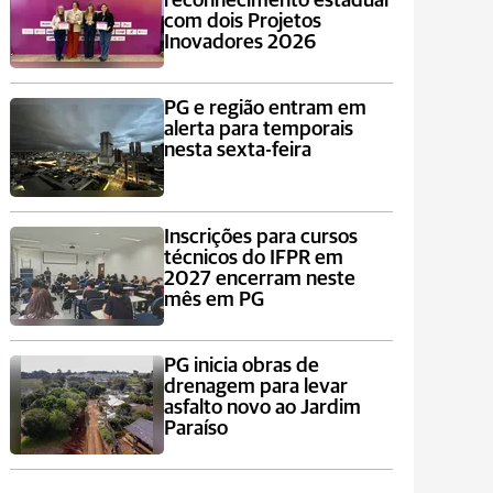
reconhecimento estadual
com dois Projetos
Inovadores 2026
PG e região entram em
alerta para temporais
nesta sexta-feira
Inscrições para cursos
técnicos do IFPR em
2027 encerram neste
mês em PG
PG inicia obras de
drenagem para levar
asfalto novo ao Jardim
Paraíso