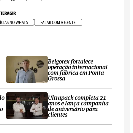
NTERAGIR
ÍCIAS NO WHATS
FALAR COM A GENTE
Belgotex fortalece
a
operação internacional
com fábrica em Ponta
Grossa
do
Ultrapack completa 21
anos e lança campanha
no
de aniversário para
clientes