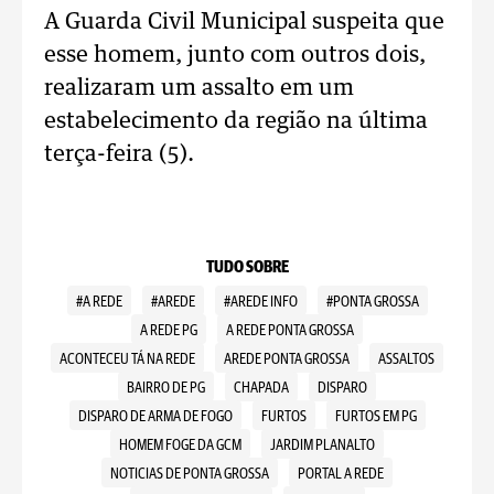
A Guarda Civil Municipal suspeita que
esse homem, junto com outros dois,
realizaram um assalto em um
estabelecimento da região na última
terça-feira (5).
TUDO SOBRE
#A REDE
#AREDE
#AREDE INFO
#PONTA GROSSA
A REDE PG
A REDE PONTA GROSSA
ACONTECEU TÁ NA REDE
AREDE PONTA GROSSA
ASSALTOS
BAIRRO DE PG
CHAPADA
DISPARO
DISPARO DE ARMA DE FOGO
FURTOS
FURTOS EM PG
HOMEM FOGE DA GCM
JARDIM PLANALTO
NOTICIAS DE PONTA GROSSA
PORTAL A REDE