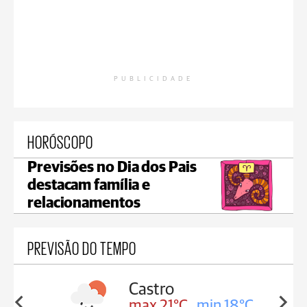
PUBLICIDADE
HORÓSCOPO
Previsões no Dia dos Pais
destacam família e
relacionamentos
PREVISÃO DO TEMPO
sa
Castro
in 18°C
max 21°C
min 18°C