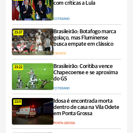
com críticas a Lula
COTIDIANO
Brasileirão: Botafogo marca
23:37
golaço, mas Fluminense
busca empate em clássico
ESPORTE
Brasileirão: Coritiba vence
23:22
Chapecoense e se aproxima
do G5
COTIDIANO
Idosa é encontrada morta
23:11
dentro de casa na Vila Odete
em Ponta Grossa
PONTA GROSSA