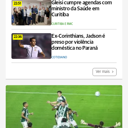
Gleisi cumpre agendas com
22:51
ministro da Saúde em
Curitiba
CURITIBA E RMC
Ex-Corinthians, Jadson é
22:36
preso por violência
doméstica no Paraná
COTIDIANO
Ver mais