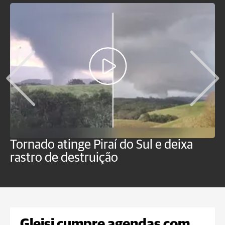
Tornado atinge Piraí do Sul e deixa
H
rastro de destruição
C
m
Gleisi cumpre agendas com