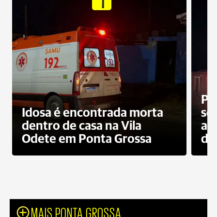
Pr
Idosa é encontrada morta
sec
dentro de casa na Vila
ap
Odete em Ponta Grossa
do
MAIS PONTA GROSSA