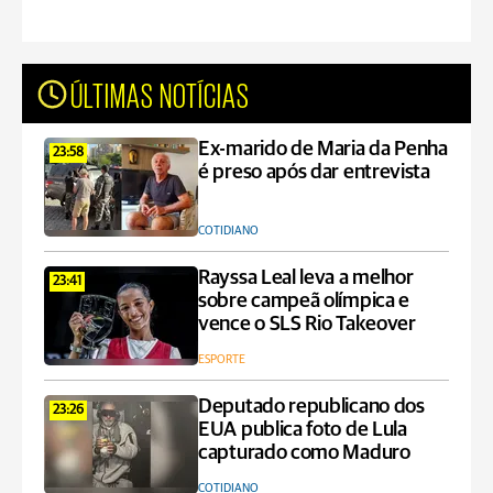
ÚLTIMAS NOTÍCIAS
Ex-marido de Maria da Penha
23:58
é preso após dar entrevista
COTIDIANO
Rayssa Leal leva a melhor
23:41
sobre campeã olímpica e
vence o SLS Rio Takeover
ESPORTE
Deputado republicano dos
23:26
EUA publica foto de Lula
capturado como Maduro
COTIDIANO