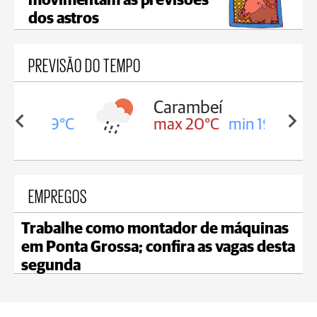
movimentam as previsões
dos astros
PREVISÃO DO TEMPO
Carambeí
in 19°C
max 20°C
min 19°C
EMPREGOS
Trabalhe como montador de máquinas
em Ponta Grossa; confira as vagas desta
segunda