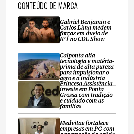
CONTEÚDO DE MARCA
Gabriel Benjamin e
Carlos Lima medem
forças em duelo de
K’1 no CDL Show
Calponta alia
tecnologia e matéria-
prima de alta pureza
para impulsionar o
agro e a indústria
Princesa Assistência
investe em Ponta
Grossa com tradição
e cuidado com as
famílias
Medvitae fortalece
empresas em PG com