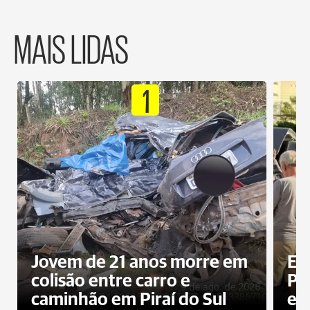
MAIS LIDAS
1
Jovem de 21 anos morre em
Ex
colisão entre carro e
Pe
caminhão em Piraí do Sul
en