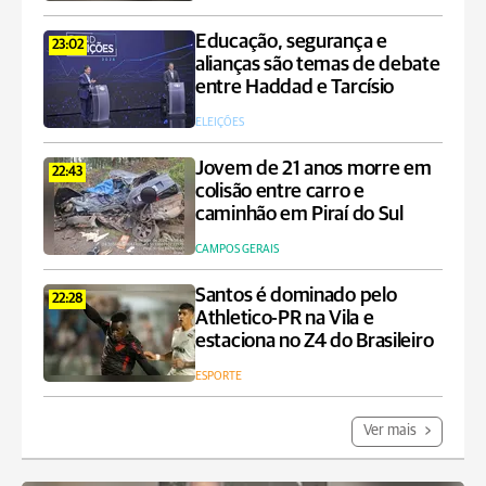
Educação, segurança e
23:02
alianças são temas de debate
entre Haddad e Tarcísio
ELEIÇÕES
Jovem de 21 anos morre em
22:43
colisão entre carro e
caminhão em Piraí do Sul
CAMPOS GERAIS
Santos é dominado pelo
22:28
Athletico-PR na Vila e
estaciona no Z4 do Brasileiro
ESPORTE
Ver mais