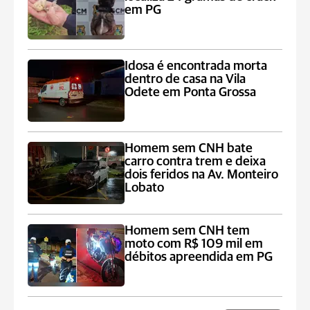
em PG
Idosa é encontrada morta
dentro de casa na Vila
Odete em Ponta Grossa
Homem sem CNH bate
carro contra trem e deixa
dois feridos na Av. Monteiro
Lobato
Homem sem CNH tem
moto com R$ 109 mil em
débitos apreendida em PG