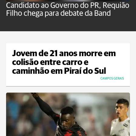
Candidato ao Governo do PR, Requião
S
Filho chega para debate da Band
p
B
Jovem de 21 anos morre em
colisão entre carro e
caminhão em Piraí do Sul
CAMPOS GERAIS