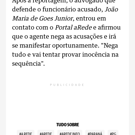
Após a reportagem, o advogado que
defende o funcionário acusado,
João
Maria de Goes Junior
, entrou em
contato com o
Portal aRede
e afirmou
que o agente nega as acusações e irá
se manifestar oportunamente. "Nega
tudo e vai tentar provar inocência na
sequência".
PUBLICIDADE
TUDO SOBRE
#A REDE
#AREDE
#AREDE INFO
#PARANÁ
#PG