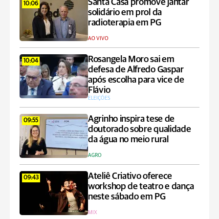
Santa Casa promove jantar
10:06
solidário em prol da
radioterapia em PG
AO VIVO
Rosangela Moro sai em
10:04
defesa de Alfredo Gaspar
após escolha para vice de
Flávio
ELEIÇÕES
Agrinho inspira tese de
09:55
doutorado sobre qualidade
da água no meio rural
AGRO
Ateliê Criativo oferece
09:43
workshop de teatro e dança
neste sábado em PG
MIX