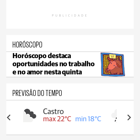
PUBLICIDADE
HORÓSCOPO
Horóscopo destaca
oportunidades no trabalho
e no amor nesta quinta
PREVISÃO DO TEMPO
Carambeí
in 18°C
max 21°C
min 18°C